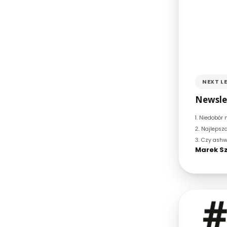
NEXT L
Newslet
1.
Niedobór 
Najlepsz
2.
Czy ashw
3.
Marek Sz