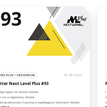
16-08-2024
EVEL PLUS - ARCHIWUM
ter Next Level Plus #93
i jego wpływ na zdrowie stawów.
1
 snu w regeneracji stawów.
2
larnej aktywności fizycznej w zapobieganiu kontuzjom stawów.
3