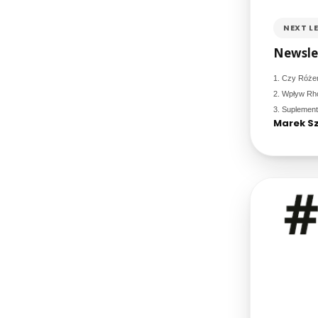
NEXT L
Newslet
1.
Czy Różen
2.
Wpływ Rho
3. Suplemen
Marek Sz