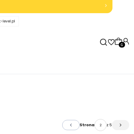
-level.pl
Produkty
z 5
Strona
Poprzednie wpisy
Następ