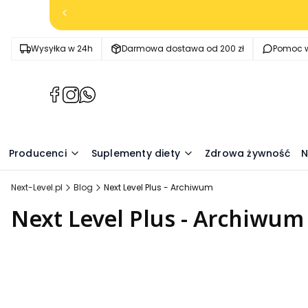
Wysyłka w 24h
Darmowa dostawa od 200 zł
Pomoc w
(Otwiera
(Otwiera
(Otwiera
się
się
się
w
w
w
nowej
nowej
nowej
Producenci
Suplementy diety
Zdrowa żywność
N
karcie)
karcie)
karcie)
Next-Level.pl
Blog
Next Level Plus - Archiwum
Next Level Plus - Archiwum