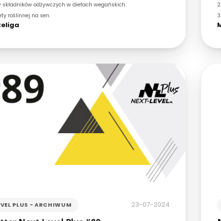
y składników odżywczych w dietach wegańskich.
2
ty roślinnej na sen.
3
eliga
M
23-07-2024
EVEL PLUS - ARCHIWUM