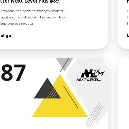
ter Next Level Plus #89
 zdrowotne treningów na świeżym powietrzu
1
w upalne dni - wskazówki i bezpieczeństwo.
2
 plenerowe bez sprzętu.
3
eliga
M