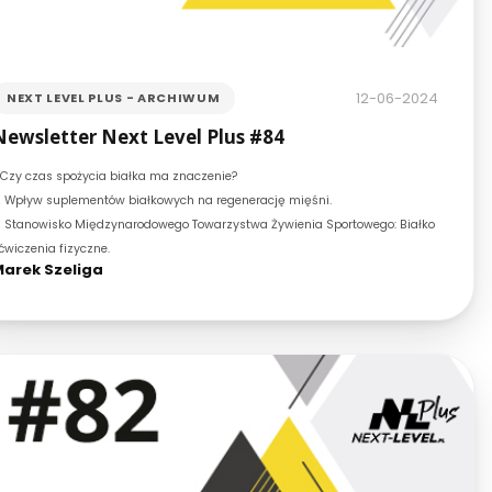
12-06-2024
NEXT LEVEL PLUS - ARCHIWUM
Newsletter Next Level Plus #84
Czy czas spożycia białka ma znaczenie?
Wpływ suplementów białkowych na regenerację mięśni.
.
Stanowisko Międzynarodowego Towarzystwa Żywienia Sportowego: Białko
.
 ćwiczenia fizyczne.
arek Szeliga