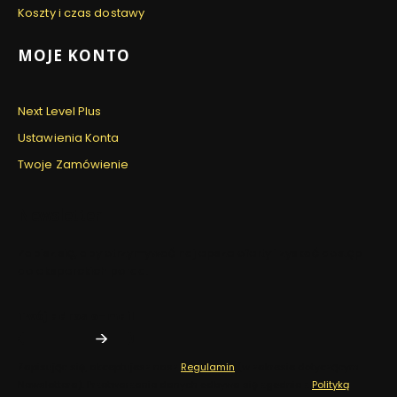
Koszty i czas dostawy
MOJE KONTO
Next Level Plus
Ustawienia Konta
Twoje Zamówienie
Newsletter
Zapisz się, aby otrzymywać najlepsze oferty i zyskać dostęp
do eksperckich porad.
Twój adres e-mail
Zapisując się, akceptujesz nasz
Regulamin
(w zakresie dotyczącym
Newslettera). Przetwarzanie danych odbywa się zgodnie z
Polityką