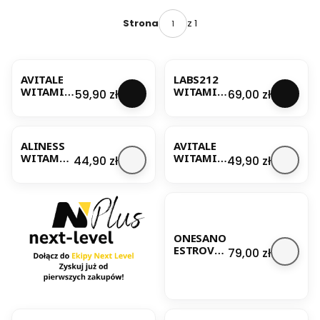
z 1
Strona
AVITALE
LABS212
WITAMIN
WITAMIN
Cena
Cena
59,90 zł
69,00 zł
A
Y ADEK W
PROADEK
KROPLAC
KROPLE
H 10 ML
30ML
ALINESS
AVITALE
WITAMIN
WITAMIN
Cena
Cena
44,90 zł
49,90 zł
Y
A
PROADEK
PROADEK
60
RETINOL
KAPSUŁEK
KROPLE
30ML
ONESANO
ESTROVIT
Cena
79,00 zł
A
IMMUNO
OMEGA 3-
6-9
WITAMIN