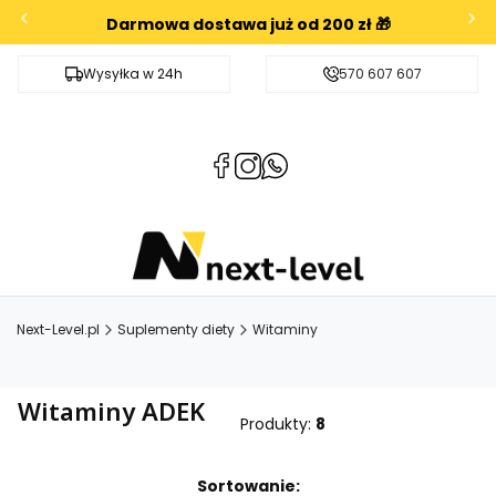
Darmowa dostawa już od 200 zł 🎁
Wysyłka w 24h
Darmowa dostawa od 200zł
570 607 607
(Otwiera
(Otwiera
(Otwiera
się
się
się
w
w
w
nowej
nowej
nowej
karcie)
karcie)
karcie)
Next-Level.pl
Suplementy diety
Witaminy
Witaminy ADEK
Produkty:
8
Lista produktów
Sortowanie: