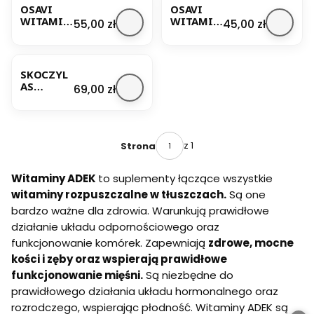
Y ADEK
OSAVI
OSAVI
250 ML
WITAMIN
WITAMIN
Cena
Cena
55,00 zł
45,00 zł
Y ADEK
Y ADEK 90
120
KAPSUŁEK
KAPSUŁEK
SKOCZYL
AS
Cena
69,00 zł
WITAMIN
Y ADEK W
KROPLAC
H 30 ML
z 1
Strona
Witaminy ADEK
to suplementy łączące wszystkie
witaminy rozpuszczalne w tłuszczach.
Są one
bardzo ważne dla zdrowia. Warunkują prawidłowe
działanie układu odpornościowego oraz
funkcjonowanie komórek. Zapewniają
zdrowe, mocne
kości i zęby oraz wspierają prawidłowe
funkcjonowanie mięśni.
Są niezbędne do
prawidłowego działania układu hormonalnego oraz
rozrodczego, wspierając płodność. Witaminy ADEK są