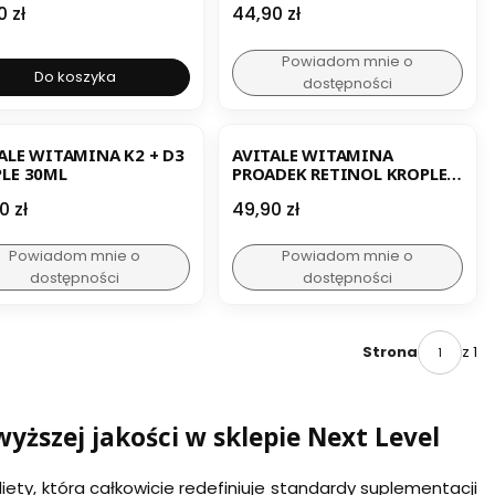
a
Cena
0 zł
44,90 zł
Powiadom mnie o
Do koszyka
dostępności
ALE WITAMINA K2 + D3
AVITALE WITAMINA
LE 30ML
PROADEK RETINOL KROPLE
30ML
a
Cena
0 zł
49,90 zł
Powiadom mnie o
Powiadom mnie o
dostępności
dostępności
z 1
Strona
yższej jakości w sklepie Next Level
ty, która całkowicie redefiniuje standardy suplementacji