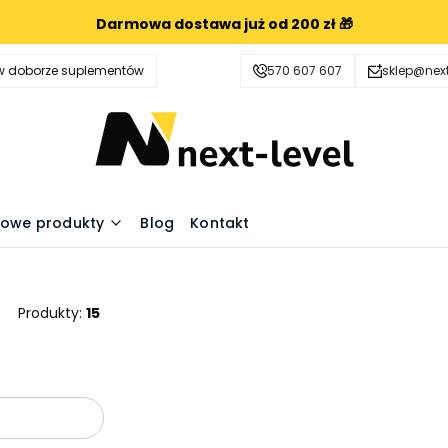
Darmowa dostawa już od 200 zł 🎁
 doborze suplementów
570 607 607
sklep@next
owe produkty
Blog
Kontakt
Produkty:
15
oduktów