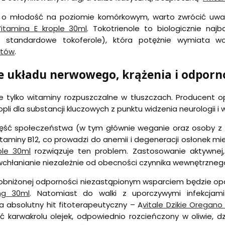
 o młodość na poziomie komórkowym, warto zwrócić u
tamina E krople 30ml
. Tokotrienole to biologicznie naj
niż standardowe tokoferole), która potężnie wymiata 
ntów
.
e układu nerwowego, krążenia i odporn
nie tylko witaminy rozpuszczalne w tłuszczach. Producent
opli dla substancji kluczowych z punktu widzenia neurologii i w
ść społeczeństwa (w tym głównie weganie oraz osoby z za
taminy B12, co prowadzi do anemii i degeneracji osłonek m
ple 30ml
rozwiązuje ten problem. Zastosowanie aktywnej
chłanianie niezależnie od obecności czynnika wewnętrznego 
obniżonej odporności niezastąpionym wsparciem będzie 
mg 30ml
. Natomiast do walki z uporczywymi infekcjami
 absolutny hit fitoterapeutyczny – A
vitale Dzikie Oregano
 karwakrolu olejek, odpowiednio rozcieńczony w oliwie, d