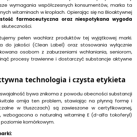
yższe wymagania współczesnych konsumentów, marka ta
ych witaminach w kroplach. Opierając się na Bioaktywnej
zystość farmaceutyczna oraz niespotykana wygoda
 skuteczności.
tujemy pełen wachlarz produktów tej wyjątkowej marki.
ia do jakości (Clean Label) oraz stosowania wyłącznie
kowana osobom z zaburzeniami wchłaniania, seniorom,
nąć procesy trawienne i dostarczyć substancje aktywne
tywna technologia i czysta etykieta
rzyswajalność bywa znikoma z powodu obecności substancji
vitale omija ten problem, stawiając na płynną formę i
czalne w tłuszczach) są zawieszone w certyfikowanej,
ta, wzbogacona o naturalną witaminę E (d-alfa tokoferyl)
a poziomie komórkowym.
arki: