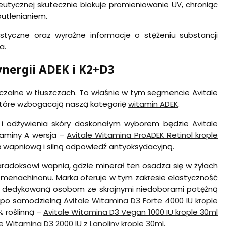
tycznej skutecznie blokuje promieniowanie UV, chroniąc
outlenianiem.
ystyczne oraz wyraźne informacje o stężeniu substancji
a.
ynergii ADEK i K2+D3
czalne w tłuszczach. To właśnie w tym segmencie Avitale
, które wzbogacają naszą kategorię
witamin ADEK
.
 i odżywienia skóry doskonałym wyborem będzie
Avitale
aminy A wersja –
Avitale Witamina ProADEK Retinol krople
 wapniową i silną odpowiedź antyoksydacyjną.
adoksowi wapnia, gdzie minerał ten osadza się w żyłach
menachinonu. Marka oferuje w tym zakresie elastyczność
z dedykowaną osobom ze skrajnymi niedoborami potężną
ż po samodzielną
Avitale Witamina D3 Forte 4000 IU krople
% roślinną –
Avitale Witamina D3 Vegan 1000 IU krople 30ml
le Witamina D3 2000 IU z Lanoliny krople 30ml
.