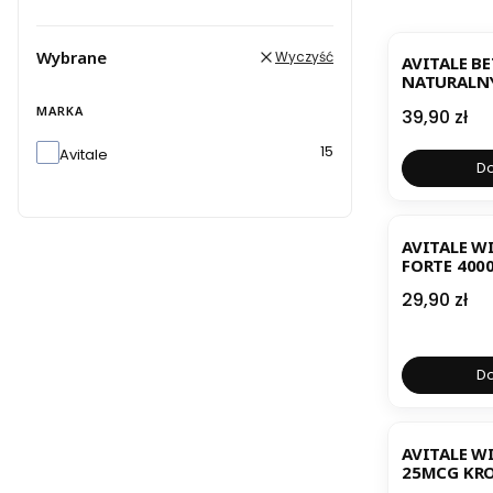
Wybrane
Wyczyść
AVITALE B
NATURALNY
PROWITAMI
MARKA
Cena
39,90 zł
30ML
Marka
15
Avitale
Do
AVITALE W
FORTE 400
Cena
29,90 zł
Do
AVITALE W
25MCG KRO