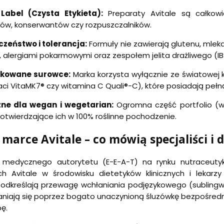
Label (Czysta Etykieta):
Preparaty Avitale są całkowi
ów, konserwantów czy rozpuszczalników.
czeństwo i tolerancja:
Formuły nie zawierają glutenu, mleka
ą, alergiami pokarmowymi oraz zespołem jelita drażliwego (IB
ikowane surowce:
Marka korzysta wyłącznie ze światowej k
ci VitaMK7® czy witamina C Quali®-C), które posiadają pełn
zne dla wegan i wegetarian:
Ogromna część portfolio (w 
potwierdzające ich w 100% roślinne pochodzenie.
 marce Avitale – co mówią specjaliści i d
 medycznego autorytetu (E-E-A-T) na rynku nutraceu
h Avitale w środowisku dietetyków klinicznych i lekarz
podkreślają przewagę wchłaniania podjęzykowego (sublingwal
niają się poprzez bogato unaczynioną śluzówkę bezpośrednio
ę.