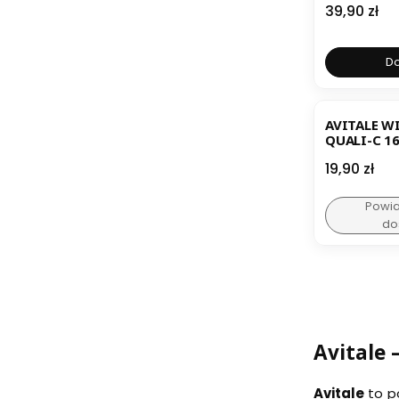
Cena
39,90 zł
Do
AVITALE W
QUALI-C 1
Cena
19,90 zł
Powi
do
Avitale 
Avitale
to po