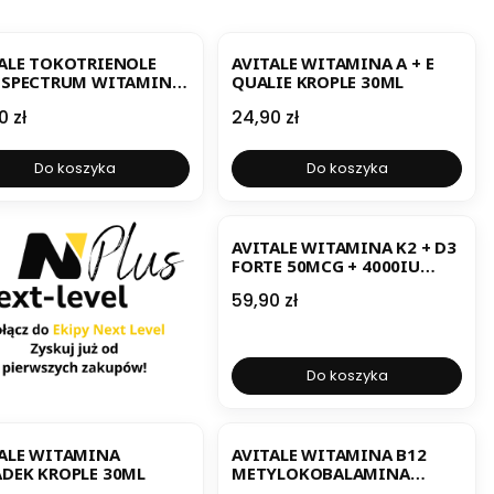
ALE TOKOTRIENOLE
AVITALE WITAMINA A + E
 SPECTRUM WITAMINA
QUALIE KROPLE 30ML
OPLE 30ML
a
Cena
0 zł
24,90 zł
Do koszyka
Do koszyka
BESTSELLER
AVITALE WITAMINA K2 + D3
FORTE 50MCG + 4000IU
KROPLE 30ML
Cena
59,90 zł
Do koszyka
ALE WITAMINA
AVITALE WITAMINA B12
DEK KROPLE 30ML
METYLOKOBALAMINA
200MCG KROPLE 30ML