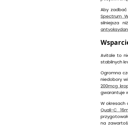
Aby zadbać
Spectrum Wi
silniejsza 
antyoksyda
Wsparci
Avitale to 
stabilnych kr
Ogromna czę
niedobory wi
200mcg kro
gwarantuje w
W okresach 
Quali-C 16
przygotowała
na zawartość