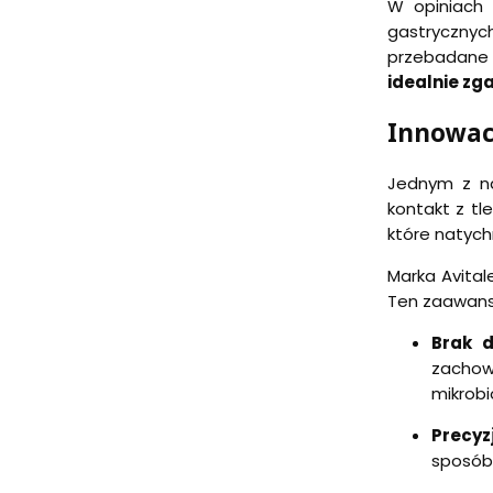
W opiniach 
gastrycznych
przebadane 
idealnie zg
Innowac
Jednym z na
kontakt z tl
które natych
Marka Avital
Ten zaawans
Brak d
zachow
mikrobi
Precyz
sposób 