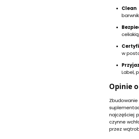
Clean 
barwnik
Bezpie
celiaki
Certyf
w posta
Przyja
Label, 
Opinie o
Zbudowanie
suplementac
najczęściej 
czynne wchła
przez wątrob