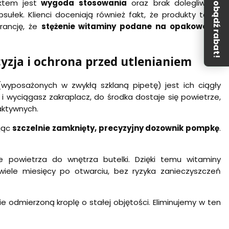
Zdobądź rabat!
ktem jest
wygoda stosowania
oraz brak dolegliwości
ułek. Klienci doceniają również fakt, że produkty te są
rancję, że
stężenie witaminy podane na opakowaniu
zja i ochrona przed utlenianiem
wyposażonych w zwykłą szklaną pipetę) jest ich ciągły
i wyciągasz zakraplacz, do środka dostaje się powietrze,
aktywnych.
ując
szczelnie zamknięty, precyzyjny dozownik pompkę
.
 powietrza do wnętrza butelki. Dzięki temu witaminy
iele miesięcy po otwarciu, bez ryzyka zanieczyszczeń
 odmierzoną kroplę o stałej objętości. Eliminujemy w ten