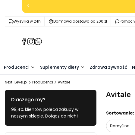
Wysyłka w 24h
Darmowa dostawa od 200 zł
Pomoc w
(Otwiera
(Otwiera
(Otwiera
się
się
się
w
w
w
nowej
nowej
nowej
Producenci
Suplementy diety
Zdrowa żywność
N
karcie)
karcie)
karcie)
Next-Level.pl
Producenci
Avitale
Avitale
Dlaczego my?
99,4% klientów poleca zakupy w
Lista pr
Sortowanie:
naszym sklepie. Dołącz do nich!
Domyślne