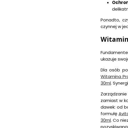
Ochron
delikat
Ponadto, cz
czynnej w jed
Witaminy
Fundamentem 
ukazuje swoj
Dla osób po
Witamina Pr
30ml
. Syner
Zarządzanie
zamiast w ko
dawek: od 
formułę
Avit
30ml
. Co ni
pozyskiwaną 