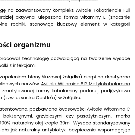
wagę na zaawansowany kompleks
Avitale Tokotrienole Full
bardziej aktywna, ulepszona forma witaminy E (znacznie
wolne rodniki, stanowiąc kluczowy element w
kategorii
ości organizmu
 opracował technologię pozwalającą na tworzenie wysoce
alki z infekcjami.
paleniem błony śluzowej żołądka) cierpi na drastyczne
ielinowych nerwów.
Avitale Witamina B12 Metylokobalamina
, zmetylowanej formy kobalaminy podanej podjęzykowo
(tzw. czynnika Castle'a) w żołądku.
opatentowana, pozbawiona kwasowości
Avitale Witamina C
 bakteryjnymi, grzybiczymi czy pasożytniczymi, marka
 100% naturalny olej krople 30ml
. Wysoce standaryzowany
ziała jak naturalny antybiotyk, bezpiecznie wspomagając