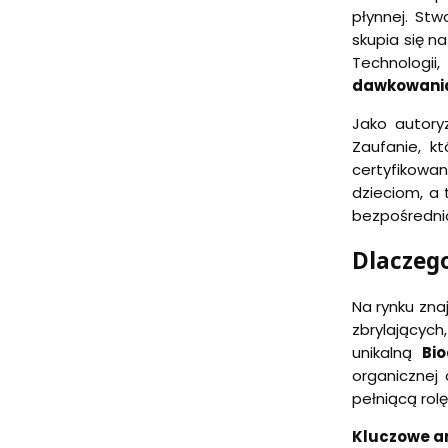
płynnej. St
skupia się n
Technologii
dawkowania
Jako autory
Zaufanie, k
certyfikowa
dzieciom, a
bezpośrednio
Dlaczego
Na rynku zna
zbrylającyc
unikalną
Bi
organicznej 
pełniącą ro
Kluczowe a