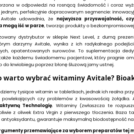
worzona w odpowiedzi na rosnącą świadomość i coraz w
a jednym, perfekcyjnie dopracowanym segmencie: innowacyjn
, Avitale udowadnia, że
najwyższa przyswajalność, c
 mogą iść w parze
, tworząc produkty o bezkompromisowej
zowany dystrybutor w sklepie Next Level, z dumą prezen
tórym darzymy Avitale, wynika z ich radykalnego podejśc
nych, opatentowanych surowców. To suplementacja dedy
 także każdemu świadomemu pacjentowi, który pragnie omi
 do krwiobiegu poprzez błonę śluzową jamy ustnej.
 warto wybrać witaminy Avitale? Bioak
jdziemy tysiące witamin w tabletkach, jednak ich realna p
h, powlekających czy problemów z kwasowością żołądka. A
oaktywną Technologię
. Witaminy (zwłaszcza te rozpusz
oliwie z oliwek Extra Virgin z pierwszego tłoczenia. Baza 
lę antyoksydantu, gwarantuje maksymalną biodostępność n
rgumenty przemawiające za wyborem preparatów tej m