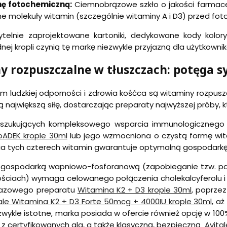
ę fotochemiczną:
Ciemnobrązowe szkło o jakości farmaceu
ne molekuły witamin (szczególnie witaminy A i D3) przed fot
ytelnie zaprojektowane kartoniki, dedykowane kody kolor
nej kropli czynią tę markę niezwykle przyjazną dla użytkownik
 rozpuszczalne w tłuszczach: potęga s
ludzkiej odporności i zdrowia kośćca są witaminy rozpusz
ą największą siłę, dostarczając preparaty najwyższej próby
szukujących kompleksowego wsparcia immunologicznego
oADEK krople 30ml
lub jego wzmocniona o czystą formę wit
gia tych czterech witamin gwarantuje optymalną gospodarkę
 gospodarką wapniowo-fosforanową (zapobieganie tzw. par
ściach) wymaga celowanego połączenia cholekalcyferolu i 
bazowego preparatu
Witamina K2 + D3 krople 30ml
, poprze
ale Witamina K2 + D3 Forte 50mcg + 4000IU krople 30ml
, a
ezwykle istotne, marka posiada w ofercie również opcję w 100
z certyfikowanych alg, a także klasyczną, bezpieczną
Avita