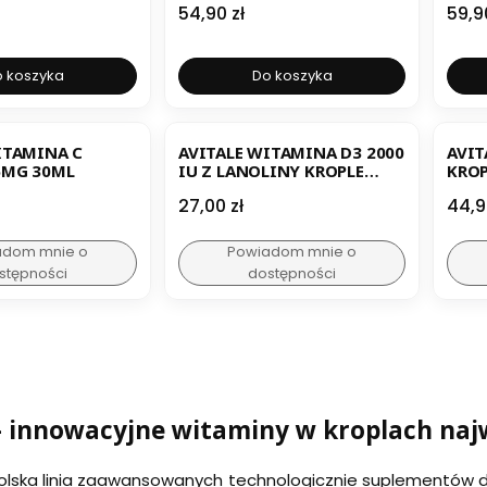
Cena
Cen
54,90 zł
59,9
 koszyka
Do koszyka
ITAMINA C
AVITALE WITAMINA D3 2000
AVIT
6MG 30ML
IU Z LANOLINY KROPLE
KROP
30ML
Cena
Cen
27,00 zł
44,9
adom mnie o
Powiadom mnie o
stępności
dostępności
– innowacyjne witaminy w kroplach najw
lska linia zaawansowanych technologicznie suplementów die