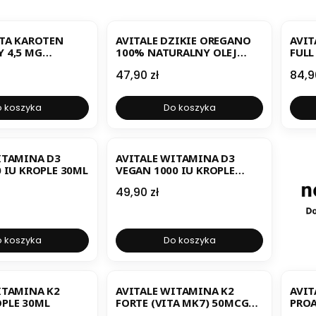
BESTSELLER
ETA KAROTEN
AVITALE DZIKIE OREGANO
AVIT
 4,5 MG
100% NATURALNY OLEJ
FULL
NA A KROPLE
KROPLE 30ML
E KR
Cena
Cen
47,90 zł
84,9
 koszyka
Do koszyka
ITAMINA D3
AVITALE WITAMINA D3
0 IU KROPLE 30ML
VEGAN 1000 IU KROPLE
30ML
Cena
49,90 zł
 koszyka
Do koszyka
ITAMINA K2
AVITALE WITAMINA K2
AVIT
PLE 30ML
FORTE (VITA MK7) 50MCG
PROA
KROPLE 30ML