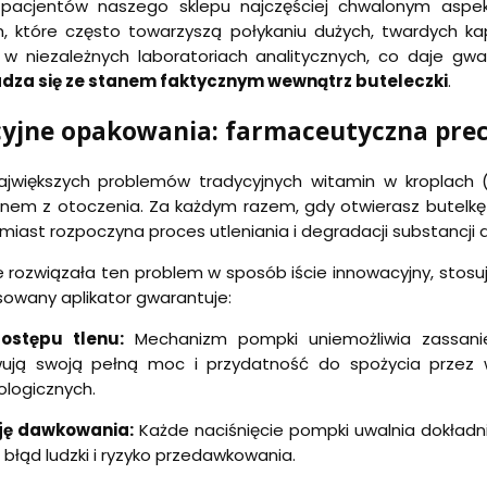
pacjentów naszego sklepu najczęściej chwalonym aspe
, które często towarzyszą połykaniu dużych, twardych kaps
w niezależnych laboratoriach analitycznych, co daje gwa
adza się ze stanem faktycznym wewnątrz buteleczki
.
yjne opakowania: farmaceutyczna precy
jwiększych problemów tradycyjnych witamin w kroplach (
enem z otoczenia. Za każdym razem, gdy otwierasz butelkę 
miast rozpoczyna proces utleniania i degradacji substancji 
e rozwiązała ten problem w sposób iście innowacyjny, stos
owany aplikator gwarantuje:
ostępu tlenu:
Mechanizm pompki uniemożliwia zassanie
ują swoją pełną moc i przydatność do spożycia przez w
ologicznych.
ję dawkowania:
Każde naciśnięcie pompki uwalnia dokładnie
błąd ludzki i ryzyko przedawkowania.