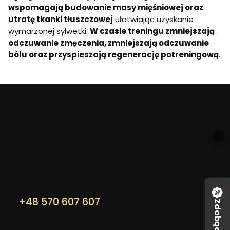
F
wspomagają budowanie masy mięśniowej oraz
E
utratę tkanki tłuszczowej
ułatwiając uzyskanie
R
wymarzonej sylwetki.
W czasie treningu zmniejszają
E
N
odczuwanie zmęczenia, zmniejszają odczuwanie
C
bólu oraz przyspieszają regenerację potreningową
.
E
A
A
A
M
I
N
O
K
DARMOWA WYSYŁKA
WYSYŁAMY W 24H
BEZP
W
A
Dla zamówień powyżej 200 PLN
Dla zamówień złożonych do
Dzięki 
S
12:00
szyfro
Y
E
Kontakt
G
Z
O
+48 570 607 607
G
pon. - pt. / 8:00 - 16:00
E
N