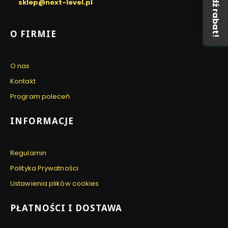
Zdobądź rabat!
N
sklep@next-level.pl
E
E
A
Linki w stopce
O FIRMIE
A
4
0
0
O nas
G
R
Kontakt
A
Program poleceń
M
INFORMACJE
Regulamin
Polityka Prywatności
Ustawienia plików cookies
PŁATNOŚCI I DOSTAWA