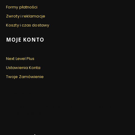
Formy płatności
Zwroty i reklamacje
Koszty i czas dostawy
MOJE KONTO
Next Level Plus
Ustawienia Konta
Twoje Zamówienie
Newsletter
Zapisz się, aby otrzymywać najlepsze oferty i zyskać dostęp
do eksperckich porad.
Twój adres e-mail