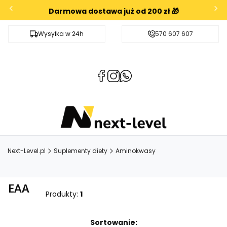
Darmowa dostawa już od 200 zł 🎁
Wysyłka w 24h
Darmowa dostawa od 200zł
570 607 607
(Otwiera
(Otwiera
(Otwiera
się
się
się
w
w
w
nowej
nowej
nowej
karcie)
karcie)
karcie)
Next-Level.pl
Suplementy diety
Aminokwasy
EAA
Produkty:
1
Lista produktów
Sortowanie: