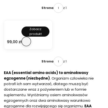
z 1
Strona
Zobacz
produkt
A
P
Cena
99,00 zł
O
L
L
O
'
z 1
Strona
S
H
EAA (essential amino acids) to aminokwasy
E
G
egzogenne (niezbędne)
. Organizm człowieka nie
E
potrafi ich sam wytwarzać, dlatego muszą być
M
dostarczane wraz z pożywieniem lub w formie
O
N
suplementu. Wyróżniamy osiem aminokwasów
Y
egzogennych oraz dwa aminokwasy warunkowo
R
egzogenne dla rozwijającego się organizmu.
EAA
E