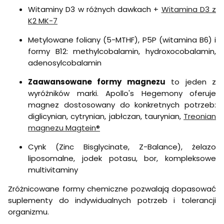
Witaminy D3 w różnych dawkach +
Witamina D3 z
K2 MK-7
Metylowane foliany (5-MTHF), P5P (witamina B6) i
formy B12: methylcobalamin, hydroxocobalamin,
adenosylcobalamin
Zaawansowane formy magnezu
to jeden z
wyróżników marki. Apollo's Hegemony oferuje
magnez dostosowany do konkretnych potrzeb:
diglicynian, cytrynian, jabłczan, taurynian,
Treonian
magnezu Magtein®
Cynk (Zinc Bisglycinate, Z-Balance), żelazo
liposomalne, jodek potasu, bor, kompleksowe
multivitaminy
Zróżnicowane formy chemiczne pozwalają dopasować
suplementy do indywidualnych potrzeb i tolerancji
organizmu.