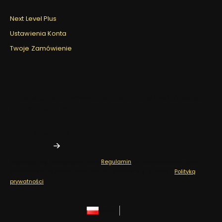
Next Level Plus
Ustawienia Konta
Twoje Zamówienie
Newsletter
Zapisz się, aby otrzymywać najlepsze oferty i zyskać dostęp
do eksperckich porad.
Twój adres e-mail
Zapisując się, akceptujesz nasz
Regulamin
(w zakresie dotyczącym
Newslettera). Przetwarzanie danych odbywa się zgodnie z
Polityką
prywatności
.
polski
zł