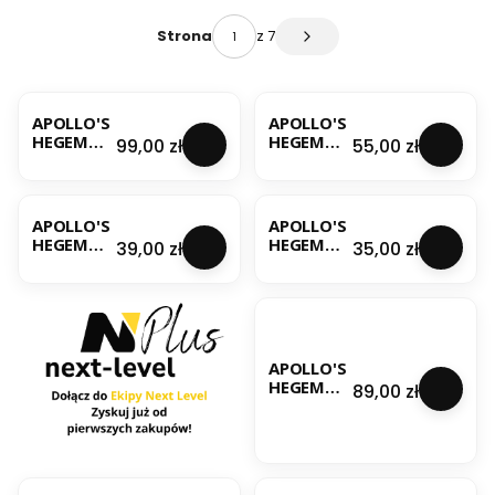
z 7
Strona
Następne produkty
BESTSELLER
APOLLO'S
APOLLO'S
HEGEMON
HEGEMON
Cena
Cena
99,00 zł
55,00 zł
Y 5-HTP
Y 5-HTP
120
60
KAPSUŁEK
KAPSUŁEK
APOLLO'S
APOLLO'S
HEGEMON
HEGEMON
Cena
Cena
39,00 zł
35,00 zł
Y 5-MTHF
Y
60
ADENOSY
TABLETEK
LCOBALA
MIN
BESTSELLER
NOWOŚĆ
WITAMIN
A B12 120
APOLLO'S
TABLETEK
HEGEMON
Cena
89,00 zł
Y
AKKERMA
NSIA 30
KAPSUŁEK
BESTSELLER