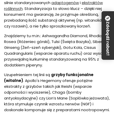
silnie standaryzowanych
adaptogenów
i
ekstraktów
roślinnych
. Standaryzacja to słowo klucz – dzięki niej
konsument ma gwarancję, że przyjmuje określoną,
przebadaną ilość substancji aktywnej (np. witanolidów
Zdobądź rabat!
czy rozawin), a nie tylko sproszkowany korzeń.
Znajdziemy tu m.in.: Ashwagandha Diamond, Rhodiola
Rosea (Różeniec górski), Tulsi (Święta Bazylia), Siberian
Ginseng (Żeń-szeń syberyjski), Gotu Kola, Cissus
Quadrangularis (wsparcie aparatu ruchu) oraz wysoko
przyswajalną kurkuminę standaryzowaną na 95% z
dodatkiem piperyny.
Uzupełnieniem tej linii są
grzyby funkcjonalne
(witalne)
. Apollo's Hegemony oferuje potężne
ekstrakty z grzybów takich jak Reishi (wsparcie
odporności i wyciszenie), Chaga (bomby
antyoksydacyjne) czy Lion’s Mane (Soplówka jeżowata),
która stymuluje czynnik wzrostu nerwów (NGF) i
doskonale komponuje się z preparatami nootropowymi.