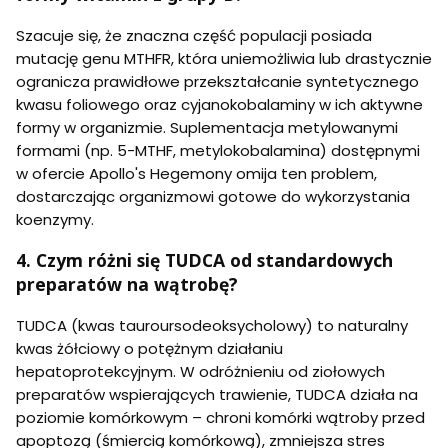
Szacuje się, że znaczna część populacji posiada
mutację genu MTHFR, która uniemożliwia lub drastycznie
ogranicza prawidłowe przekształcanie syntetycznego
kwasu foliowego oraz cyjanokobalaminy w ich aktywne
formy w organizmie. Suplementacja metylowanymi
formami (np. 5-MTHF, metylokobalamina) dostępnymi
w ofercie Apollo's Hegemony omija ten problem,
dostarczając organizmowi gotowe do wykorzystania
koenzymy.
4. Czym różni się TUDCA od standardowych
preparatów na wątrobę?
TUDCA (kwas tauroursodeoksycholowy) to naturalny
kwas żółciowy o potężnym działaniu
hepatoprotekcyjnym. W odróżnieniu od ziołowych
preparatów wspierających trawienie, TUDCA działa na
poziomie komórkowym – chroni komórki wątroby przed
apoptozą (śmiercią komórkową), zmniejsza stres