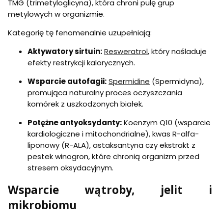
TMG (trimetyloglicyna), która chroni pulę grup
metylowych w organizmie.
Kategorię tę fenomenalnie uzupełniają:
Aktywatory sirtuin:
Resweratrol
, który naśladuje
efekty restrykcji kalorycznych.
Wsparcie autofagii:
Spermidine
(Spermidyna),
promująca naturalny proces oczyszczania
komórek z uszkodzonych białek.
Potężne antyoksydanty:
Koenzym Q10 (wsparcie
kardiologiczne i mitochondrialne), kwas R-alfa-
liponowy (R-ALA), astaksantyna czy ekstrakt z
pestek winogron, które chronią organizm przed
stresem oksydacyjnym.
Wsparcie wątroby, jelit i
mikrobiomu