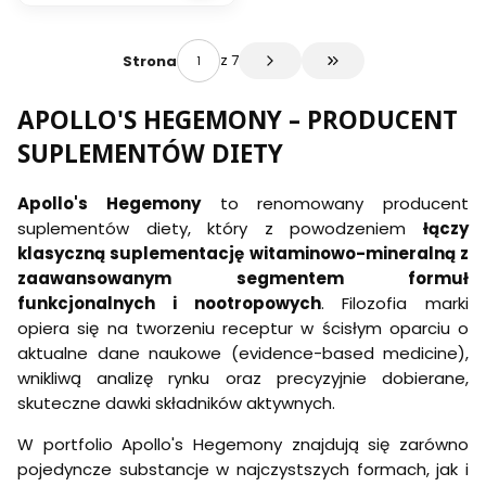
FUEL 50
KAPSUŁEK
z 7
Strona
Przejdź do ostatniej s
APOLLO'S HEGEMONY – PRODUCENT
SUPLEMENTÓW DIETY
Apollo's Hegemony
to renomowany producent
suplementów diety, który z powodzeniem
łączy
klasyczną suplementację witaminowo-mineralną z
zaawansowanym segmentem formuł
funkcjonalnych i nootropowych
. Filozofia marki
opiera się na tworzeniu receptur w ścisłym oparciu o
aktualne dane naukowe (evidence-based medicine),
wnikliwą analizę rynku oraz precyzyjnie dobierane,
skuteczne dawki składników aktywnych.
W portfolio Apollo's Hegemony znajdują się zarówno
pojedyncze substancje w najczystszych formach, jak i