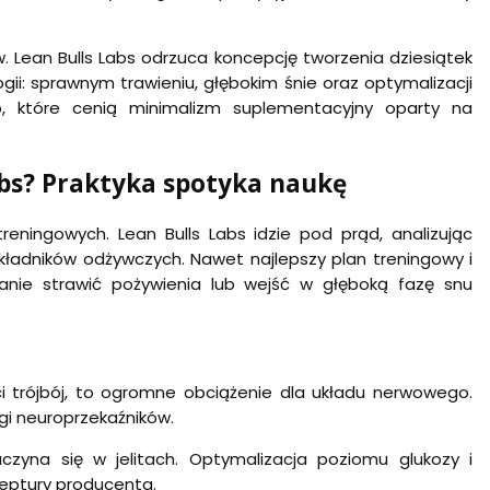
 Lean Bulls Labs odrzuca koncepcję tworzenia dziesiątek
ii: sprawnym trawieniu, głębokim śnie oraz optymalizacji
 które cenią minimalizm suplementacyjny oparty na
abs? Praktyka spotyka naukę
eningowych. Lean Bulls Labs idzie pod prąd, analizując
ć składników odżywczych. Nawet najlepszy plan treningowy i
tanie strawić pożywienia lub wejść w głęboką fazę snu
i trójbój, to ogromne obciążenie dla układu nerwowego.
gi neuroprzekaźników.
zyna się w jelitach. Optymalizacja poziomu glukozy i
ceptury producenta.