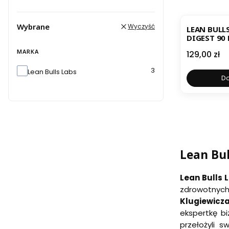
NOWOŚĆ
Wybrane
Wyczyść
LEAN BULL
DIGEST 90
MARKA
Cena
129,00 zł
Marka
3
Lean Bulls Labs
Do
Lean Bul
Lean Bulls 
zdrowotnych
Klugiewicz
ekspertkę 
przełożyli 