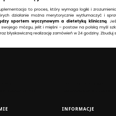
plementacja to proces, który wymaga logiki i zrozumieni
tórych działanie można merytorycznie wytłumaczyć i spr
iędzy sportem wyczynowym a dietetyką kliniczną
. Je
 swojego mózgu, jelit i mięśni – postaw na polską myśl sz
az błyskawiczną realizację zamówień w 24 godziny. Zbuduj 
Y W 24H
BEZPIECZNE PŁATNOŚCI
eń złożonych do 12:00
Dzięki certyfikatowi i szyfrowaniu S
 stopce
MIE
INFORMACJE