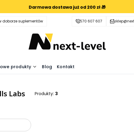
Darmowa dostawa już od 200 zł 🎁
 doborze suplementów
570 607 607
sklep@next
owe produkty
Blog
Kontakt
ls Labs
Produkty:
3
oduktów