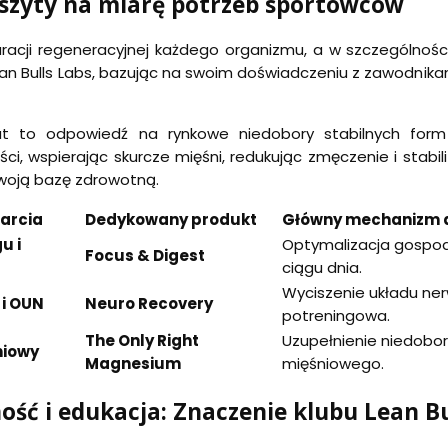
szyty na miarę potrzeb sportowców
racji regeneracyjnej każdego organizmu, a w szczególnoś
n Bulls Labs, bazując na swoim doświadczeniu z zawodnika
at to odpowiedź na rynkowe niedobory stabilnych form
ci, wspierając skurcze mięśni, redukując zmęczenie i stabi
woją bazę zdrowotną.
arcia
Dedykowany produkt
Główny mechanizm d
u i
Optymalizacja gospod
Focus & Digest
ciągu dnia.
Wyciszenie układu ne
 i OUN
Neuro Recovery
potreningowa.
The Only Right
Uzupełnienie niedobo
niowy
Magnesium
mięśniowego.
ość i edukacja: Znaczenie klubu Lean B