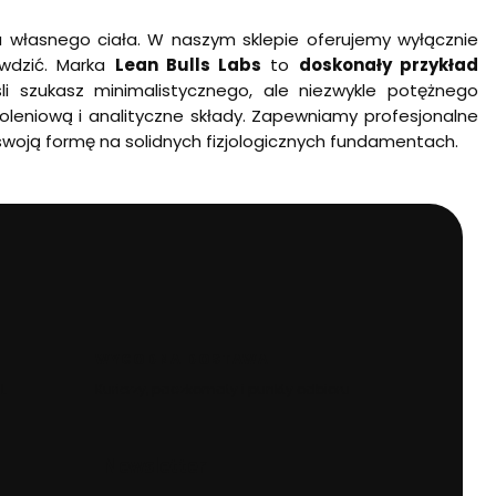
a własnego ciała. W naszym sklepie oferujemy wyłącznie
awdzić. Marka
Lean Bulls Labs
to
doskonały przykład
śli szukasz minimalistycznego, ale niezwykle potężnego
koleniową i analityczne składy. Zapewniamy profesjonalne
swoją formę na solidnych fizjologicznych fundamentach.
WYGODNA DOSTAWA
SL
Kurierzy, paczkomaty i punkty odbioru
Newsletter