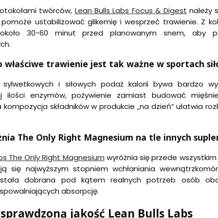
rotokołami twórców,
Lean Bulls Labs Focus & Digest
należy s
 pomoże ustabilizować glikemię i wesprzeć trawienie. Z ko
, około 30-60 minut przed planowanym snem, aby poz
ch.
o właściwe trawienie jest tak ważne w sportach si
sylwetkowych i siłowych podaż kalorii bywa bardzo wy
j ilości enzymów, pożywienie zamiast budować mięśnie,
kompozycja składników w produkcie „na dzień” ułatwia rozk
żnia The Only Right Magnesium na tle innych sup
abs The Only Right Magnesium
wyróżnia się przede wszystki
ują się najwyższym stopniem wchłaniania wewnątrzkomórk
ostała dobrana pod kątem realnych potrzeb osób obci
spowalniających absorpcję.
sprawdzoną jakość Lean Bulls Labs