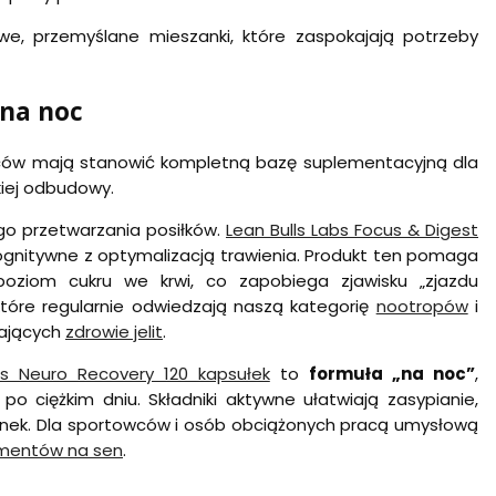
e, przemyślane mieszanki, które zaspokajają potrzeby
 na noc
rców mają stanowić kompletną bazę suplementacyjną dla
kiej odbudowy.
ego przetwarzania posiłków.
Lean Bulls Labs Focus & Digest
kognitywne z optymalizacją trawienia. Produkt ten pomaga
poziom cukru we krwi, co zapobiega zjawisku „zjazdu
które regularnie odwiedzają naszą kategorię
nootropów
i
rających
zdrowie jelit
.
bs Neuro Recovery 120 kapsułek
to
formuła „na noc”
,
ciężkim dniu. Składniki aktywne ułatwiają zasypianie,
kanek. Dla sportowców i osób obciążonych pracą umysłową
mentów na sen
.