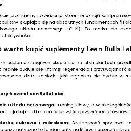
e.
rcie promujemy rozwiązania, które nie uznają kompromisów.
duktów, skupiając się na absolutnych fundamentach fizjolog
dkowego układu nerwowego (OUN). To marka dla osób,
 efektywności.
o warto kupić suplementy Lean Bulls L
irm suplementacyjnych skupia się na stymulantach przedtr
co realnie buduje siłę i formę: regeneracja i przyswajalnoś
ilansowana dieta zawiodą, jeśli organizm nie będzie w s
ary filozofii Lean Bulls Labs:
cie układu nerwowego:
Trening siłowy, a w szczególnośc
ntacja tej marki ma na celu szybkie przywrócenie równowa
darka cukrowa i mikrobiom:
Skuteczność sportowa zac
e enzymatyczne to fundamenty, na których opierają się re