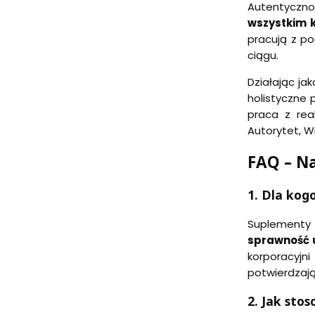
Autentycznoś
wszystkim 
pracują z po
ciągu.
Działając ja
holistyczne 
praca z rea
Autorytet, W
FAQ – Na
1. Dla kog
Suplementy 
sprawność
korporacyjn
potwierdzają
2. Jak sto