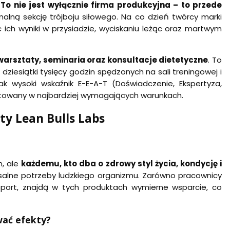
.
To nie jest wyłącznie firma produkcyjna – to przede
onalną sekcję trójboju siłowego. Na co dzień twórcy marki
ch wyniki w przysiadzie, wyciskaniu leżąc oraz martwym
 warsztaty, seminaria oraz konsultacje dietetyczne
. To
ziesiątki tysięcy godzin spędzonych na sali treningowej i
ak wysoki wskaźnik E-E-A-T (Doświadczenie, Ekspertyza,
stowany w najbardziej wymagających warunkach.
ty Lean Bulls Labs
m, ale
każdemu, kto dba o zdrowy styl życia, kondycję i
ersalne potrzeby ludzkiego organizmu. Zarówno pracownicy
 sport, znajdą w tych produktach wymierne wsparcie, co
wać efekty?