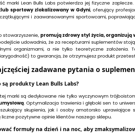
ć marki Lean Bulls Labs potwierdza jej fizyczne zaplecze
klub sportowy zlokalizowany w Gdyni
, oferujący profesj
czątkującymi i zaawansowanymi sportowcami, poprawiając i
ko stowarzyszenie,
promują zdrowy styl życia, organizują
podejście udowadnia, że za recepturami suplementów stoją d
lnymi organizmami, a nie tylko teoretyczne założenia. T
iarygodność) to gwarancja, że otrzymujesz produkt przete
jczęściej zadawane pytania o suplemen
o są produkty Lean Bulls Labs?
tej marki są dedykowane nie tylko wyczynowym trójboisto
 umysłową
. Optymalizacja trawienia i głęboki sen to uniw
i szukający skupienia, jak i osoby amatorsko uprawiające
 liczne pozytywne opinie klientów naszego sklepu.
sować formuły na dzień i na noc, aby zmaksymalizo