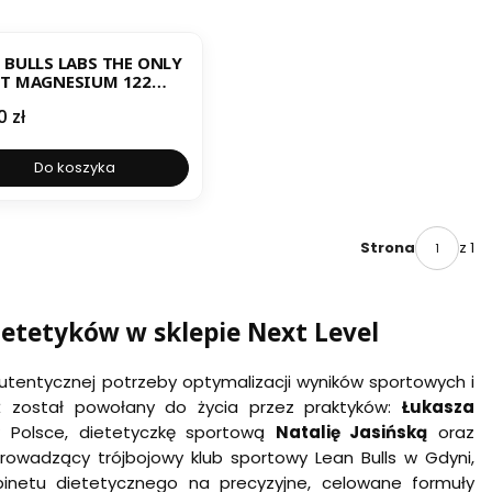
ESTSELLER
NOWOŚĆ
 BULLS LABS THE ONLY
T MAGNESIUM 122
UŁKI
a
0 zł
Do koszyka
z 1
Strona
ietetyków w sklepie Next Level
utentycznej potrzeby optymalizacji wyników sportowych i
aż został powołany do życia przez praktyków:
Łukasza
w Polsce, dietetyczkę sportową
Natalię Jasińską
oraz
prowadzący trójbojowy klub sportowy Lean Bulls w Gdyni,
abinetu dietetycznego na precyzyjne, celowane formuły