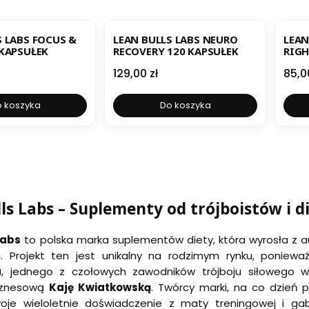
BESTSELLER
NOWOŚĆ
B
S LABS FOCUS &
LEAN BULLS LABS NEURO
LEAN
 KAPSUŁEK
RECOVERY 120 KAPSUŁEK
RIGH
KAPS
Cena
Cen
129,00 zł
85,0
 koszyka
Do koszyka
ls Labs – Suplementy od trójboistów i d
Labs
to polska marka suplementów diety, która wyrosła z a
. Projekt ten jest unikalny na rodzimym rynku, poniew
a
, jednego z czołowych zawodników trójboju siłowego 
biznesową
Kaję Kwiatkowską
. Twórcy marki, na co dzień 
swoje wieloletnie doświadczenie z maty treningowej i g