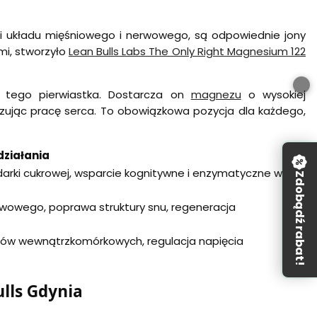
ci układu mięśniowego i nerwowego, są odpowiednie jony
mi, stworzyło
Lean Bulls Labs The Only Right Magnesium 122
 tego pierwiastka. Dostarcza on
magnezu
o wysokiej
lizując pracę serca. To obowiązkowa pozycja dla każdego,
ziałania
arki cukrowej, wsparcie kognitywne i enzymatyczne w
Zdobądź rabat!
rwowego, poprawa struktury snu, regeneracja
rów wewnątrzkomórkowych, regulacja napięcia
ulls Gdynia