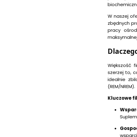
biochemiczn
W naszej ofe
zbędnych pro
pracy ośro
maksymalnej
Dlaczeg
Większość f
szerzej to, 
idealnie zb
(REM/NREM).
Kluczowe fil
Wspar
Supleme
Gospo
wsparci