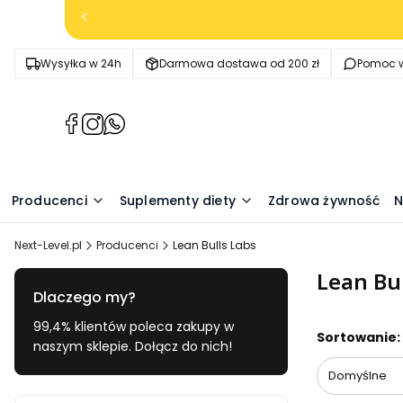
Wysyłka w 24h
Darmowa dostawa od 200 zł
Pomoc w
(Otwiera
(Otwiera
(Otwiera
się
się
się
w
w
w
nowej
nowej
nowej
Producenci
Suplementy diety
Zdrowa żywność
N
karcie)
karcie)
karcie)
Next-Level.pl
Producenci
Lean Bulls Labs
Lean Bul
Dlaczego my?
99,4% klientów poleca zakupy w
Lista pr
Sortowanie:
naszym sklepie. Dołącz do nich!
Domyślne