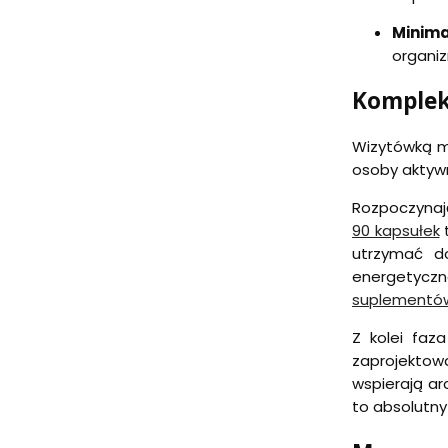
Minima
organi
Kompleks
Wizytówką m
osoby aktywn
Rozpoczynają
90 kapsułek
utrzymać do
energetyczn
suplementów
Z kolei faz
zaprojektow
wspierają ar
to absolutny