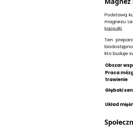
Magnez 
Podstawą ku
magnezu. Lea
kapsułki
.
Ten prepar
biodostępnoś
kto buduje s
Obszar wsp
Praca mózg
trawienie
Głęboki sen
Układ mięś
Społeczn