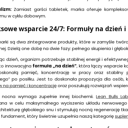
lizm:
Zamiast garści tabletek, marka oferuje kompleksow
zmu w cyklu dobowym.
owe wsparcie 24/7: Formuły na dzień i
arki są dwa zintegrowane produkty, które w zamyśle twó
ej. Dzielą one dobę na dwie fazy: pełnego skupienia i głębo
c dzień, organizm potrzebuje stabilnej energii i efektywn
to innowacyjna
formuła „na dzień”
, która łączy wsparcie 
skonałą pamięć, koncentrację w pracy oraz stabilny 
ego” po posiłku. Jest to doskonała propozycja dla osób, 
 na pamięć i koncentrację
oraz poszukują rozwiązań wspie
a nocna wymaga zupełnie innej biochemii.
Lean Bulls La
ana w celu maksymalnego wyciszenia układu nerwowego po 
chitekturę głębokiego snu i stymulują nocną regenerację t
 fundament, który świetnie uzupełnia naszą kategorię
suple