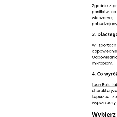
Zgodnie z p
posiłków, co
wieczornej
pobudzający
3. Dlaczeg
W sportach 
odpowiednie
Odpowiednia 
mikrobiom.
4. Co wyró
Lean Bulls L
charakteryz
kapsułce z
wypełniaczy 
Wybierz 