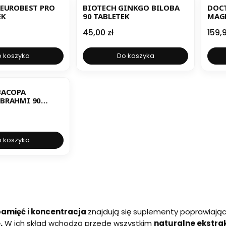
NEUROBEST PRO
BIOTECH GINKGO BILOBA
DOCT
EK
90 TABLETEK
MAG
TRE
Cena
Cen
45,00 zł
159,9
KAPS
 koszyka
Do koszyka
ER
BACOPA
0
 koszyka
amięć i koncentracja
znajdują się suplementy poprawiając
ę
.
W ich skład wchodzą przede wszystkim
naturalne ekstrak