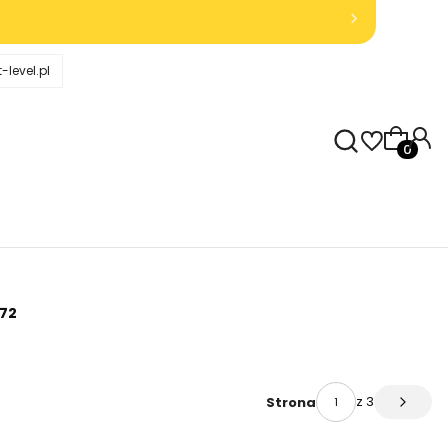
-level.pl
Produkty
72
z 3
Strona
Następ