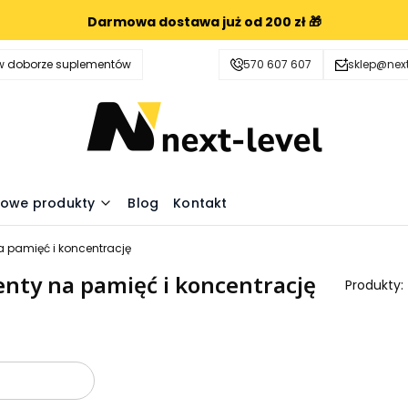
Darmowa dostawa już od 200 zł 🎁
 doborze suplementów
570 607 607
sklep@next
owe produkty
Blog
Kontakt
 pamięć i koncentrację
nty na pamięć i koncentrację
Produkty:
oduktów