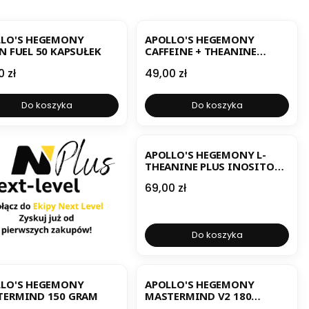
BESTSELLER
LLO'S HEGEMONY
APOLLO'S HEGEMONY
N FUEL 50 KAPSUŁEK
CAFFEINE + THEANINE
KOFEINA Z TEANINĄ 120
a
Cena
0 zł
49,00 zł
KAPSUŁEK
Do koszyka
Do koszyka
BESTSELLER
APOLLO'S HEGEMONY L-
THEANINE PLUS INOSITOL
120 KAPSUŁEK
Cena
69,00 zł
Do koszyka
ESTSELLER
BESTSELLER
LLO'S HEGEMONY
APOLLO'S HEGEMONY
TERMIND 150 GRAM
MASTERMIND V2 180
KAPSUŁEK