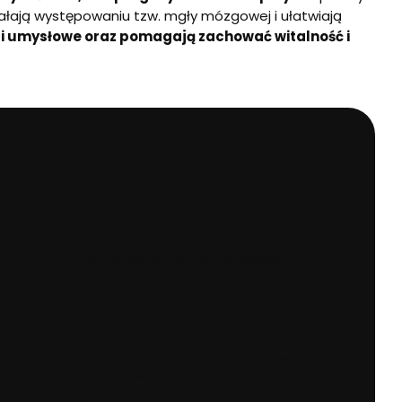
ałają występowaniu tzw. mgły mózgowej i ułatwiają
i umysłowe oraz pomagają zachować witalność i
WYGODNA DOSTAWA
SL
Kurierzy, paczkomaty i punkty odbioru
Newsletter
Zapisz się, aby otrzymywać najlepsze
oferty i zyskać dostęp do eksperckich
porad.