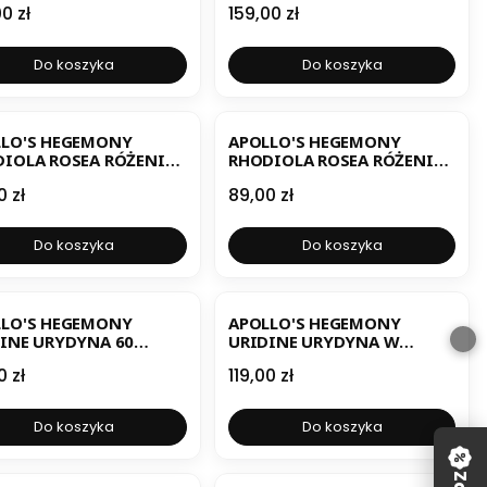
a
Cena
0 zł
159,00 zł
Do koszyka
Do koszyka
ESTSELLER
LLO'S HEGEMONY
APOLLO'S HEGEMONY
IOLA ROSEA RÓŻENIEC
RHODIOLA ROSEA RÓŻENIEC
KI 90 KAPSUŁEK
GÓRSKI 90 TABLETEK
a
Cena
0 zł
89,00 zł
Do koszyka
Do koszyka
ESTSELLER
BESTSELLER
LLO'S HEGEMONY
APOLLO'S HEGEMONY
INE URYDYNA 60
URIDINE URYDYNA W
UŁEK
PROSZKU 50 GRAM
a
Cena
0 zł
119,00 zł
Do koszyka
Do koszyka