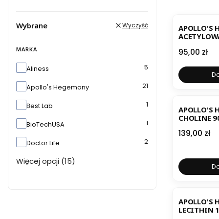
BESTSELL
Wybrane
Wyczyść
APOLLO'S 
ACETYLOWA
KARNITYNA
MARKA
Cena
95,00 zł
Marka
5
Aliness
Do
21
Apollo's Hegemony
BESTSELL
1
Best Lab
APOLLO'S 
CHOLINE 9
1
BioTechUSA
Cena
139,00 zł
2
Doctor Life
Więcej opcji (15)
Do
APOLLO'S
LECITHIN 
180 KAPSU