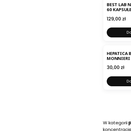
BEST LAB 
60 KAPSUŁ
Cena
129,00 zł
Do
BESTSELL
HEPATICA 
MONNIERI BRAHMI 9
KAPSUŁEK
Cena
30,00 zł
Do
W kategorii
p
koncentracj