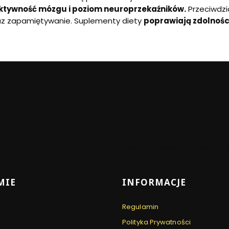
ktywność mózgu i poziom neuroprzekaźników.
Przeciwdzi
raz zapamiętywanie. Suplementy diety
poprawiają zdolnośc
Y W 24H
BEZPIECZNE PŁATNOŚCI
eń złożonych do 12:00
Dzięki certyfikatowi i szyfrowaniu S
 stopce
MIE
INFORMACJE
Regulamin
Polityka Prywatności