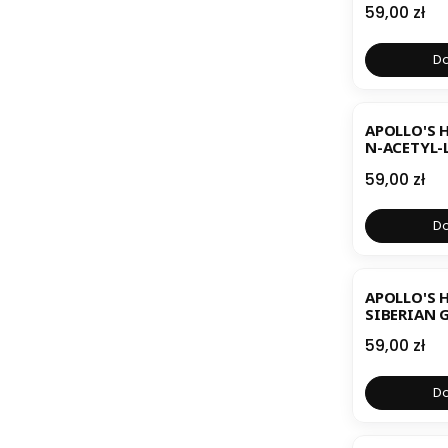
Cena
59,00 zł
Do
BESTSELL
APOLLO'S 
N-ACETYL-L-
P 120 KAP
Cena
59,00 zł
Do
BESTSELL
APOLLO'S
SIBERIAN 
SZEŃ SYBE
Cena
59,00 zł
KAPSUŁEK
Do