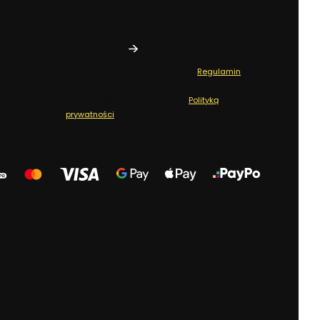
Twój adres e-mail
Zapisując się, akceptujesz nasz
Regulamin
(w
zakresie dotyczącym Newslettera). Przetwarzanie
danych odbywa się zgodnie z
Polityką
prywatności
.