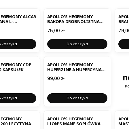
ER
BESTSELLER
HEGEMONY ALCAR
APOLLO'S HEGEMONY
APO
NA L-
BAKOPA DROBNOLISTNA
BRAI
 150 KAPSUŁEK
BACOPA MONNIERI 90
Cena
Cen
75,00 zł
79,0
KAPSUŁEK
 koszyka
Do koszyka
ER
BESTSELLER
HEGEMONY CDP
APOLLO'S HEGEMONY
0 KAPSUŁEK
HUPERZINE A HUPERCYNA
120 KAPSUŁEK
Cena
99,00 zł
 koszyka
Do koszyka
BESTSELLER
B
 HEGEMONY
APOLLO'S HEGEMONY
APO
1200 LECYTYNA
LION'S MANE SOPLÓWKA
MAS
ŁEK
JEŻOWATA 90 KAPSUŁEK