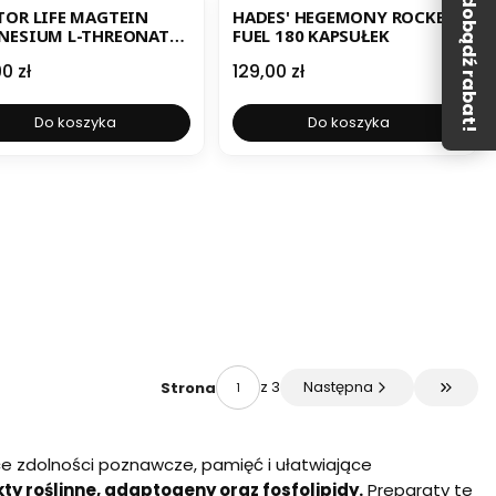
Zdobądź rabat!
OR LIFE MAGTEIN
HADES' HEGEMONY ROCKET
NESIUM L-THREONATE
FUEL 180 KAPSUŁEK
ONIAN MAGNEZU 90
a
Cena
0 zł
129,00 zł
UŁEK
Do koszyka
Do koszyka
z 3
Następna
Strona
Przejdź
e zdolności poznawcze, pamięć i ułatwiające
ty roślinne, adaptogeny oraz fosfolipidy.
Preparaty te