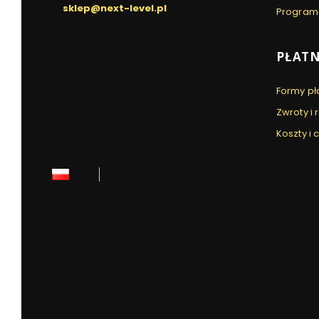
sklep@next-level.pl
Program
PŁATN
Formy pł
Zwroty i
Koszty i
polski
zł