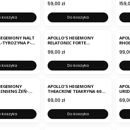
Cena
Cen
59,00 zł
159,0
 koszyka
Do koszyka
ER
B
HEGEMONY NALT
APOLLO'S HEGEMONY
APO
TYROZYNA P-5-
RELATONIC FORTE
RHOD
SUŁEK
KOMPLEKS ADAPTOGENÓW
GÓRS
Cena
Cen
99,00 zł
99,0
60 KAPSUŁEK
 koszyka
Do koszyka
ER
BESTSELLER
B
 HEGEMONY
APOLLO'S HEGEMONY
APO
GINSENG ŻEŃ-
THEACRINE TEAKRYNA 60
URID
RYJSKI 120
KAPSUŁEK
KAPS
Cena
Cen
69,00 zł
69,0
 koszyka
Do koszyka