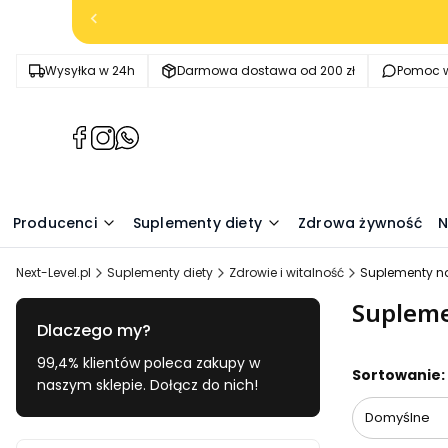
Wysyłka w 24h
Darmowa dostawa od 200 zł
Pomoc w
(Otwiera
(Otwiera
(Otwiera
się
się
się
w
w
w
nowej
nowej
nowej
Producenci
Suplementy diety
Zdrowa żywność
N
karcie)
karcie)
karcie)
Next-Level.pl
Suplementy diety
Zdrowie i witalność
Suplementy na
Supleme
Dlaczego my?
99,4% klientów poleca zakupy w
Lista pr
Sortowanie:
naszym sklepie. Dołącz do nich!
Domyślne