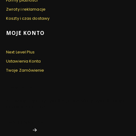
Formy płatności
Zwroty i reklamacje
Koszty i czas dostawy
MOJE KONTO
Next Level Plus
Ustawienia Konta
Twoje Zamówienie
Newsletter
Zapisz się, aby otrzymywać najlepsze oferty i zyskać dostęp
do eksperckich porad.
Twój adres e-mail