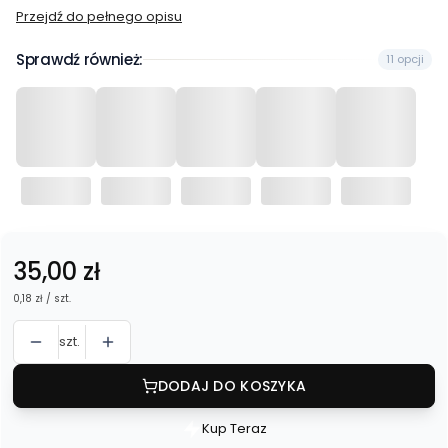
Przejdź do pełnego opisu
Sprawdź również:
11 opcji
Cena
35,00 zł
0,18 zł / szt.
szt.
DODAJ DO KOSZYKA
Kup Teraz
Szybki