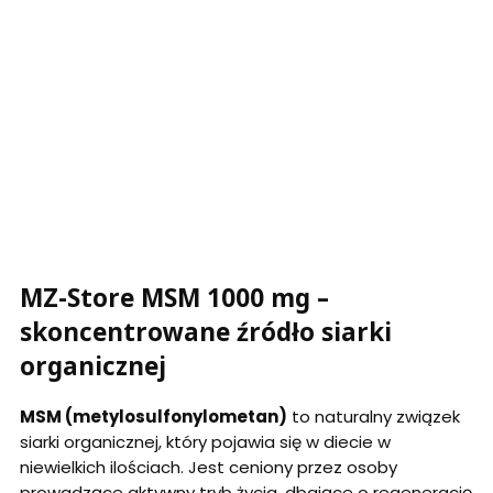
wilgoci i światła.
Środki ostrożności:
Nie stosować w przypadku nadwrażliwości na
którykolwiek ze składników. W przypadku występowania
chorób lub stosowania produktów leczniczych
skonsultować przyjmowanie suplementu diety z
lekarzem. Nie stosować u dzieci, kobiet w ciąży i w
trakcie laktacji.
MZ-Store MSM 1000 mg –
skoncentrowane źródło siarki
organicznej
MSM (metylosulfonylometan)
to naturalny związek
siarki organicznej, który pojawia się w diecie w
niewielkich ilościach. Jest ceniony przez osoby
prowadzące aktywny tryb życia, dbające o regenerację