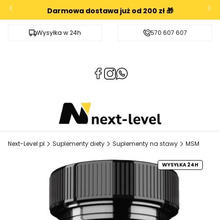
Darmowa dostawa już od 200 zł 🎁
Wysyłka w 24h
Darmowa dostawa od 200zł
570 607 607
(Otwiera
(Otwiera
(Otwiera
się
się
się
w
w
w
nowej
nowej
nowej
karcie)
karcie)
karcie)
Next-Level.pl
Suplementy diety
Suplementy na stawy
MSM
WYSYŁKA 24H