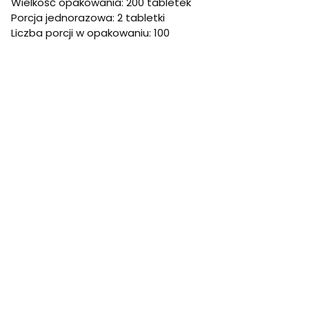
Wielkość opakowania: 200 tabletek
Porcja jednorazowa: 2 tabletki
Liczba porcji w opakowaniu: 100
2 tabletki produktu popić 200 ml wody. Spożywać 1 raz
dziennie.
Informacje dodatkowe:
Nie należy przekraczać zalecanej dziennej porcji.
Suplement diety nie może być stosowany jako
substytut (zamiennik) zróżnicowanej diety.
Zrównoważony sposób żywienia i prawidłowy tryb życia
jest ważny dla funkcjonowania organizmu człowieka.
Przechowywanie:
Przechowywać w szczelnie zamkniętym opakowaniu, w
temperaturze pokojowej 15‑25°C, w suchym miejscu, w
sposób niedostępny dla małych dzieci. Chronić od