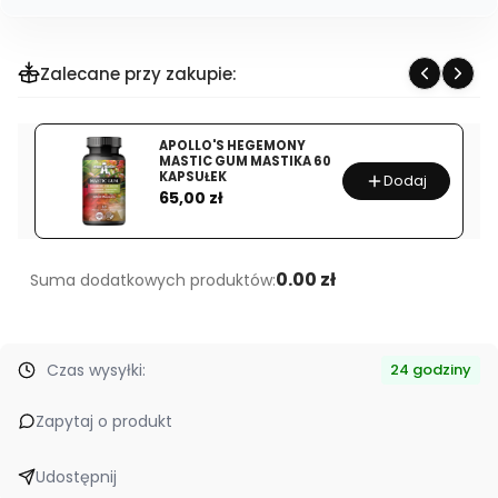
zakup
dla
produktu
Zalecane przy zakupie:
MZ-
STORE
APOLLO'S HEGEMONY
MSM
MASTIC GUM MASTIKA 60
1000
KAPSUŁEK
Dodaj
Cena
65,00 zł
MG
200
TABLETEK
0.00 zł
Suma dodatkowych produktów:
Czas wysyłki:
24 godziny
Zapytaj o produkt
Udostępnij