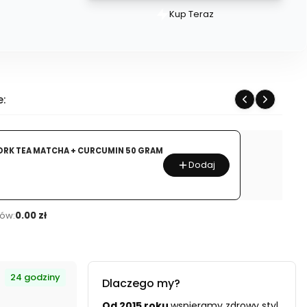
Kup Teraz
Szybki
zakup
dla
produktu
LIFEBLOOM
e:
TULSI
ŚWIĘTA
BAZYLIA
ORK TEA MATCHA + CURCUMIN 50 GRAM
60
Dodaj
KAPSUŁEK
ów:
0.00 zł
24 godziny
Dlaczego my?
Od 2015 roku
wspieramy zdrowy styl