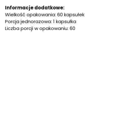
Informacje dodatkowe:
Wielkość opakowania: 60 kapsułek
Porcja jednorazowa: 1 kapsułka
Liczba porcji w opakowaniu: 60
Zalecane spożycie:
Przyjmować 1 kapsułkę produktu popij
Środki ostrożności:
Nie przekraczać zalecanej porcji dzi
uczulenia na którykolwiek składnik. Nie stosować u dzieci,
Przechowywanie:
Przechowywać w suchym miejscu, w temp
Producent:
MZ-Store S.A., ul. Cypriana Kamila Norwida 47
Dystrybutor:
MZ-Store S.A., ul. Cypriana Kamila Norwida 