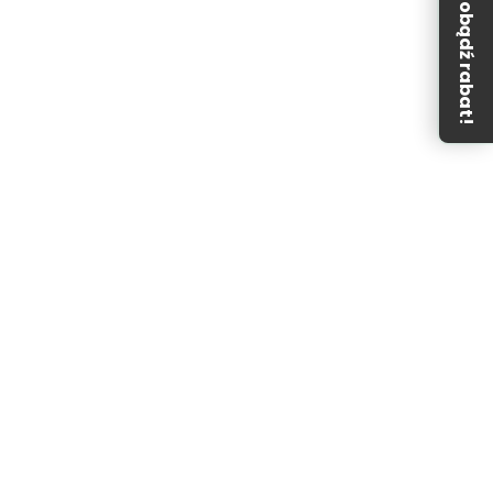
Zdobądź rabat!
o zwrotu towaru oraz ochronę prawną zgodnie z
.
az odpowiada za obsługę zapytań dotyczących zakupionych
em obsługi klienta:
sklep@next-level.pl