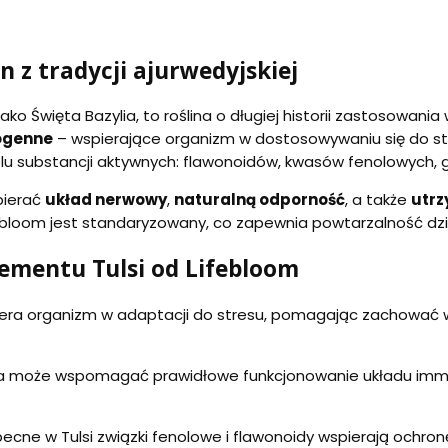
n z tradycji ajurwedyjskiej
o Święta Bazylia, to roślina o długiej historii zastosowania 
ogenne
– wspierające organizm w dostosowywaniu się do st
ielu substancji aktywnych: flawonoidów, kwasów fenolowych, 
pierać
układ nerwowy
,
naturalną odporność
, a także
utrz
ebloom jest standaryzowany, co zapewnia powtarzalność dział
lementu Tulsi od Lifebloom
piera organizm w adaptacji do stresu, pomagając zachowa
na może wspomagać prawidłowe funkcjonowanie układu immu
ecne w Tulsi związki fenolowe i flawonoidy wspierają ochr