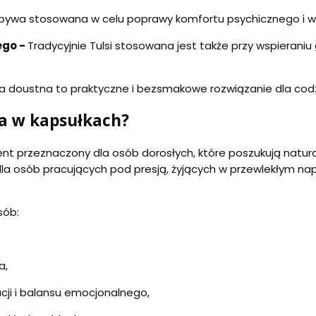
 bywa stosowana w celu poprawy komfortu psychicznego i ws
ego -
Tradycyjnie Tulsi stosowana jest także przy wspierani
a doustna to praktyczne i bezsmakowe rozwiązanie dla codz
ia w kapsułkach?
ment przeznaczony dla osób dorosłych, które poszukują natu
a osób pracujących pod presją, żyjących w przewlekłym nap
sób:
a,
ji i balansu emocjonalnego,