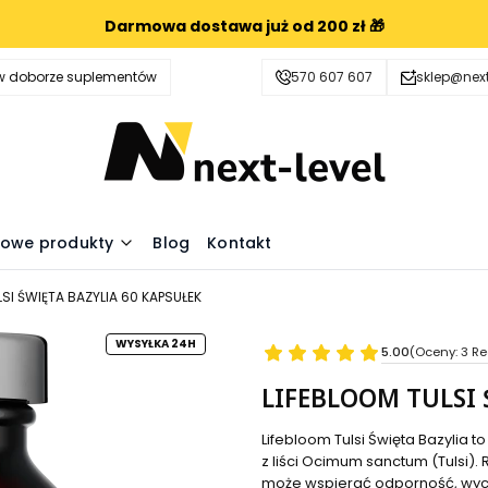
Darmowa dostawa już od 200 zł 🎁
 doborze suplementów
570 607 607
sklep@next
owe produkty
Blog
Kontakt
LSI ŚWIĘTA BAZYLIA 60 KAPSUŁEK
WYSYŁKA 24H
5.00
(Oceny: 3 Re
LIFEBLOOM TULSI 
Lifebloom Tulsi Święta Bazylia 
z liści Ocimum sanctum (Tulsi).
może wspierać odporność, wyc