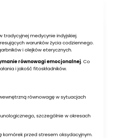
w tradycyjnej medycynie indyjskiej.
resujących warunków życia codziennego.
garbników i olejków eterycznych.
ymanie równowagi emocjonalnej
. Co
ania i jakość fitoskładników.
ć wewnętrzną równowagę w sytuacjach
nologicznego, szczególnie w okresach
onę komórek przed stresem oksydacyjnym.