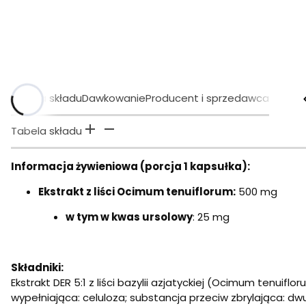
Tabela składu
Dawkowanie
Producent i sprzedawca
Tabela składu
Informacja żywieniowa (porcja 1 kapsułka):
Ekstrakt z liści Ocimum tenuiflorum:
500 mg
w tym w kwas ursolowy
: 25 mg
Składniki:
Ekstrakt DER 5:1 z liści bazylii azjatyckiej (Ocimum tenui
wypełniająca: celuloza; substancja przeciw zbrylająca: dw