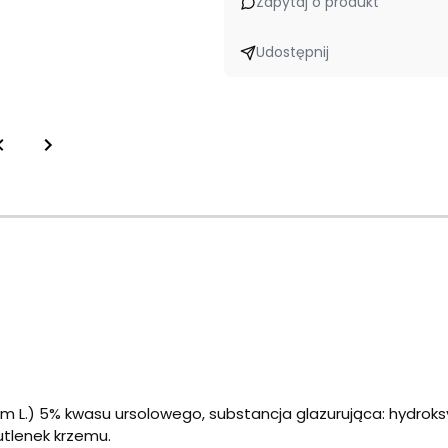
Zapytaj o produkt
Udostępnij
florum L.) 5% kwasu ursolowego, substancja glazurująca: hydro
utlenek krzemu.