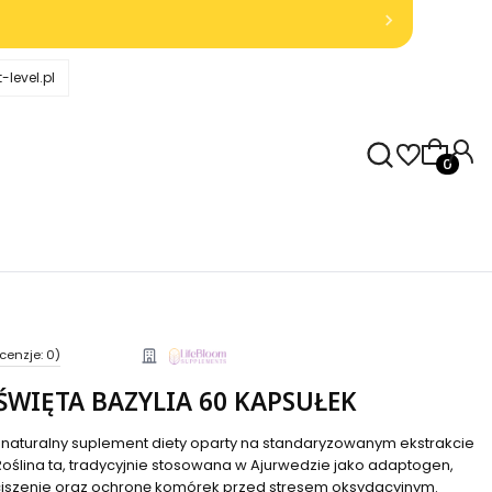
-level.pl
Produkty
cenzje: 0)
ŚWIĘTA BAZYLIA 60 KAPSUŁEK
to naturalny suplement diety oparty na standaryzowanym ekstrakcie
 Roślina ta, tradycyjnie stosowana w Ajurwedzie jako adaptogen,
iszenie oraz ochronę komórek przed stresem oksydacyjnym.