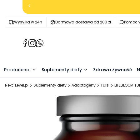
Wysyłka w 24h
Darmowa dostawa od 200 zł
Pomoc w
(Otwiera
(Otwiera
(Otwiera
się
się
się
w
w
w
nowej
nowej
nowej
Producenci
Suplementy diety
Zdrowa żywność
N
karcie)
karcie)
karcie)
Next-Level.pl
Suplementy diety
Adaptogeny
Tulsi
LIFEBLOOM TU