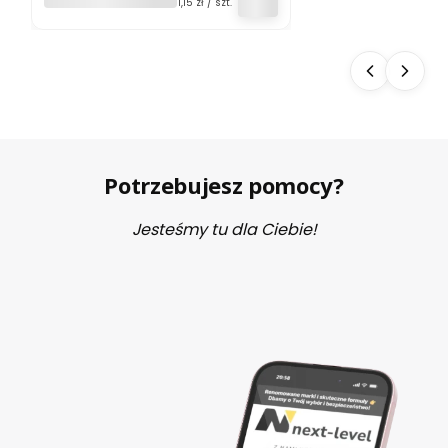
SERRAPEPTASE
Cena jednostkowa
1,15 zł / szt.
120.000 U 60
KAPSUŁEK
Potrzebujesz pomocy?
Jesteśmy tu dla Ciebie!