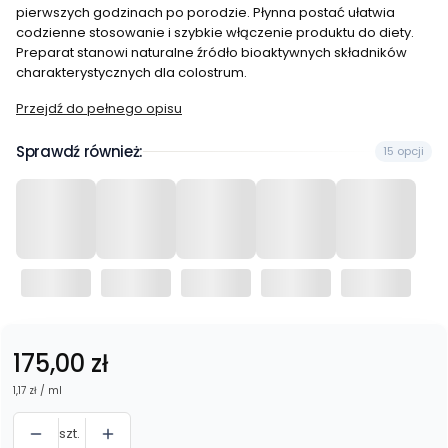
pierwszych godzinach po porodzie. Płynna postać ułatwia
codzienne stosowanie i szybkie włączenie produktu do diety.
Preparat stanowi naturalne źródło bioaktywnych składników
charakterystycznych dla colostrum.
Przejdź do pełnego opisu
Sprawdź również:
15 opcji
Cena
175,00 zł
1,17 zł / ml
szt.