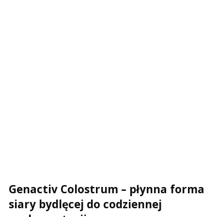
statusów zamówień, reklamacji, zwrotów oraz
udzielanych gwarancji.
W przypadku pytań dotyczących realizacji zamówień
lub funkcjonowania platformy prosimy o kontakt z
naszym zespołem obsługi klienta:
sklep@next-
level.pl
Adres do zwrotu produktu:
Biuro PARTIM PL14258
MZ-Store S.A.
ul. Cypriana Kamila Norwida 47
84-240 Reda
Polska
Genactiv Colostrum – płynna forma
siary bydlęcej do codziennej