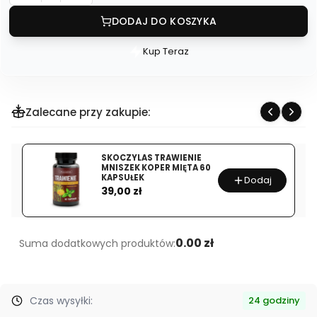
DODAJ DO KOSZYKA
Kup Teraz
Szybki
zakup
dla
produktu
Zalecane przy zakupie:
GENACTIV
COLOSTRUM
SKOCZYLAS TRAWIENIE
150
MNISZEK KOPER MIĘTA 60
ML
KAPSUŁEK
Dodaj
Cena
39,00 zł
0.00 zł
Suma dodatkowych produktów:
Czas wysyłki:
24 godziny