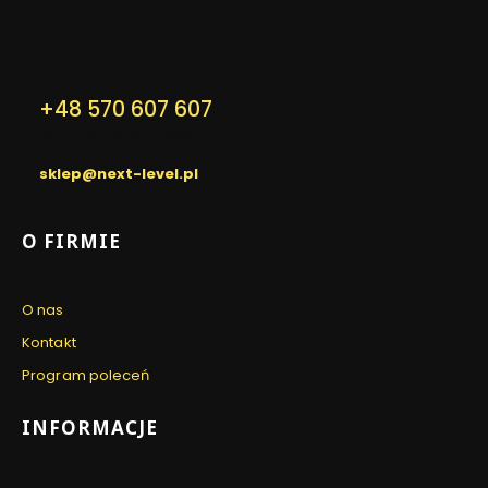
12:00
szyfro
Kontakt
+48 570 607 607
pon. - pt. / 8:00 - 16:00
sklep@next-level.pl
Linki w stopce
O FIRMIE
O nas
Kontakt
Program poleceń
INFORMACJE