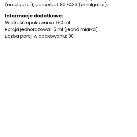
(emulgator), polisorbat 80 E433 (emulgator).
Informacje dodatkowe:
Wielkość opakowania: 150 ml
Porcja jednorazowa: 5 ml (jedna miarka)
Liczba porcji w opakowaniu: 30
Przyjmować 5-10 ml zawiesiny dziennie na czczo przed
posiłkiem lub inaczej po konsultacji z lekarzem.
Maksymalna porcja dzienna to 15 ml przyjmowanych w
porcjach podzielonych. Dla dorosłych i dzieci od 3. roku
życia.
Informacje dodatkowe:
Nie należy przekraczać zalecanej dziennej porcji.
Suplement diety nie może być stosowany jako
substytut (zamiennik) zróżnicowanej diety.
Zrównoważony sposób żywienia i prawidłowy tryb życia