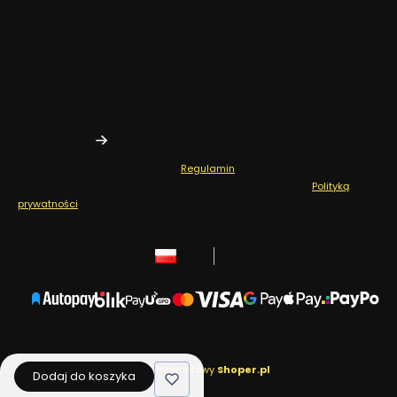
Newsletter
Zapisz się, aby otrzymywać najlepsze oferty i zyskać dostęp
do eksperckich porad.
Twój adres e-mail
Zapisując się, akceptujesz nasz
Regulamin
(w zakresie dotyczącym
Newslettera). Przetwarzanie danych odbywa się zgodnie z
Polityką
prywatności
.
polski
zł
Sklep internetowy
Shoper.pl
Dodaj do koszyka