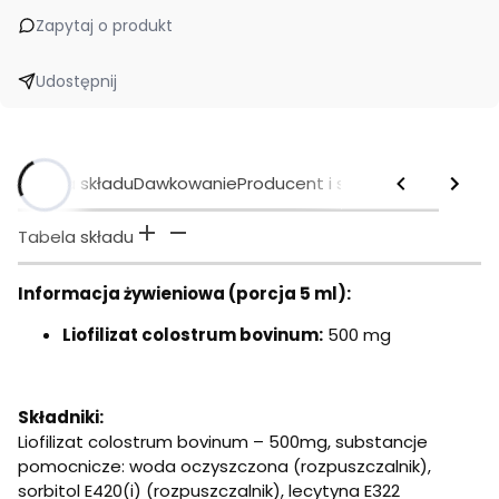
Zapytaj o produkt
Udostępnij
Tabela składu
Dawkowanie
Producent i sprzedawca
Tabela składu
Informacja żywieniowa (porcja 5 ml):
Liofilizat colostrum bovinum:
500 mg
Składniki:
Liofilizat colostrum bovinum – 500mg, substancje
pomocnicze: woda oczyszczona (rozpuszczalnik),
sorbitol E420(i) (rozpuszczalnik), lecytyna E322