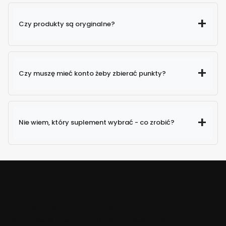
dostępne w magazynie
Czy produkty są oryginalne?
24h
produkty od
Czy muszę mieć konto żeby zbierać punkty?
sprawdzonych producentów
Punkty automatycznie naliczają się po
zakupie
Nie wiem, który suplement wybrać - co zrobić?
kategorii według
potrzeb
kategorii podstawy
suplementacji
DARMOWA WYSYŁKA
WYSYŁAMY W 24H
BEZP
Dla zamówień powyżej 200 PLN
Dla zamówień złożonych do
Dzięki 