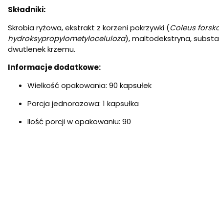
Składniki:
Skrobia ryżowa, ekstrakt z korzeni pokrzywki (
Coleus forskoh
hydroksypropylometyloceluloza
), maltodekstryna, subst
dwutlenek krzemu.
Informacje dodatkowe:
Wielkość opakowania: 90 kapsułek
Porcja jednorazowa: 1 kapsułka
Ilość porcji w opakowaniu: 90
Przyjmować 1 kapsułkę dwa razy dziennie w odstępie kilku 
Informacje dodatkowe:
Nie należy przekraczać zalecanej dziennej porcji. Suplem
prawidłowy tryb życia jest ważny dla funkcjonowania orga