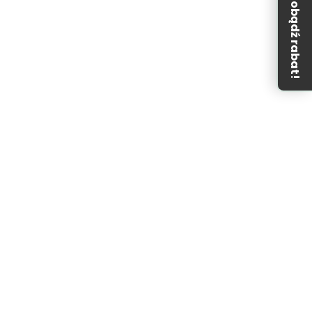
Zdobądź rabat!
dostępny dla małych dzieci. Chronić od wilgoci i
sowania produktów leczniczych skonsultować przyjmowanie