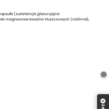
kapsułki (
substancja glazurująca:
: sole magnezowe kwasów tłuszczowych (
roślinne
),
) zróżnicowanej diety. Zrównoważony sposób żywienia i