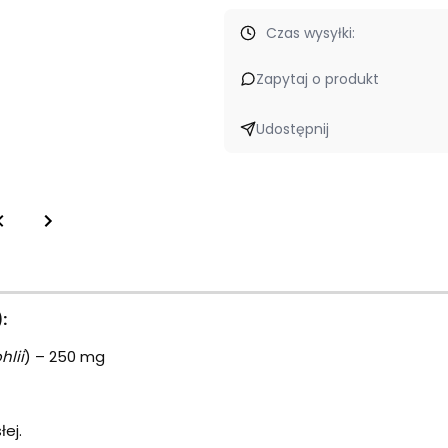
Czas wysyłki:
Zapytaj o produkt
Udostępnij
:
hlii
) – 250 mg
ej.