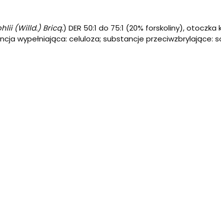
lii (Willd.) Bricq.
) DER 50:1 do 75:1 (20% forskoliny), otoczka 
ancja wypełniająca: celuloza; substancje przeciwzbrylające
godzin (np. rano i wieczorem).
ent diety nie może być stosowany jako substytut (
zamiennik
nizmu człowieka.