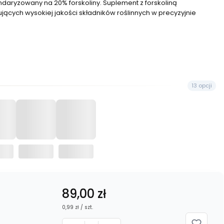
tandaryzowany na 20% forskoliny. Suplement z forskoliną
ących wysokiej jakości składników roślinnych w precyzyjnie
13 opcji
Cena
89,00 zł
0,99 zł / szt.