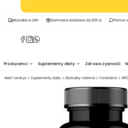
Wysyłka w 24h
Darmowa dostawa od 200 zł
Pomoc w
(Otwiera
(Otwiera
(Otwiera
się
się
się
w
w
w
nowej
nowej
nowej
Producenci
Suplementy diety
Zdrowa żywność
N
karcie)
karcie)
karcie)
Next-Level.pl
Suplementy diety
Ekstrakty roślinne
Forskolina
APO