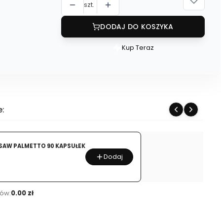
szt.
DODAJ DO KOSZYKA
Kup Teraz
Szybki
zakup
dla
produktu
APOLLO'S
e:
HEGEMONY
FORSKOLINA
POKRZYWA
SAW PALMETTO 90 KAPSUŁEK
INDYJSKA
Dodaj
90
KAPSUŁEK
ów:
0.00 zł