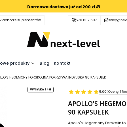
Darmowa dostawa już od 200 zł 🎁
 doborze suplementów
570 607 607
sklep@next
owe produkty
Blog
Kontakt
LLO'S HEGEMONY FORSKOLINA POKRZYWA INDYJSKA 90 KAPSUŁEK
WYSYŁKA 24H
5.00
(Oceny: 1 Re
APOLLO'S HEGEMO
90 KAPSUŁEK
Apollo's Hegemony Forskolin to