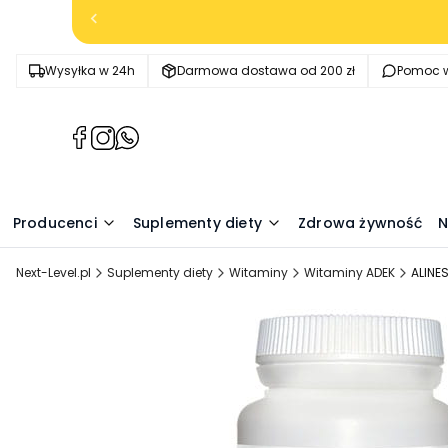
Wysyłka w 24h
Darmowa dostawa od 200 zł
Pomoc w
(Otwiera
(Otwiera
(Otwiera
się
się
się
w
w
w
nowej
nowej
nowej
Producenci
Suplementy diety
Zdrowa żywność
N
karcie)
karcie)
karcie)
Next-Level.pl
Suplementy diety
Witaminy
Witaminy ADEK
ALINE