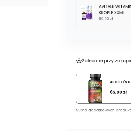
AVITALE WITAM
KROPLE 30ML
59,90 zł
Zalecane przy zakupi
APOLLO'S 
Cena
65,00 zł
Suma dodatkowych produkt