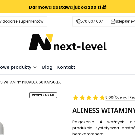
Darmowa dostawa już od 200 zł 🎁
 doborze suplementów
570 607 607
sklep@next
owe produkty
Blog
Kontakt
SS WITAMINY PROADEK 60 KAPSUŁEK
WYSYŁKA 24H
5.00
(Oceny: 1 Re
ALINESS WITAMIN
Połączenie 4 ważnych dl
produkcie syntetyczna posta
betakarotenem.