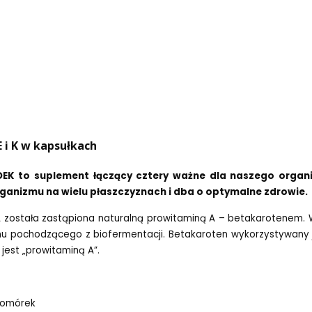
 i K w kapsułkach
EK to suplement łączący cztery ważne dla naszego organiz
anizmu na wielu płaszczyznach i dba o optymalne zdrowie.
 została zastąpiona naturalną prowitaminą A – betakarotenem.
u pochodzącego z biofermentacji. Betakaroten wykorzystywany j
jest „prowitaminą A”.
 komórek