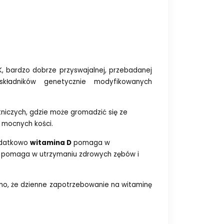
 K, bardzo dobrze przyswajalnej, przebadanej
kładników genetycznie modyfikowanych
niczych, gdzie może gromadzić się ze
u mocnych kości.
odatkowo
w
itamina D
p
omaga w
u, pomaga w utrzymaniu zdrowych zębów i
imo, że dzienne zapotrzebowanie na witaminę