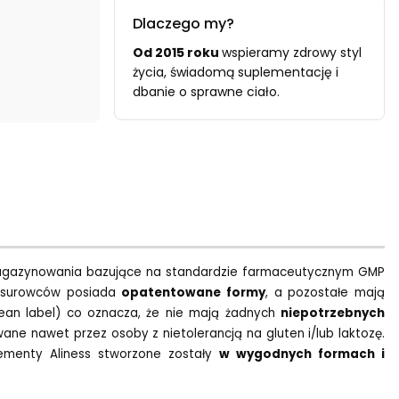
Dlaczego my?
Od 2015 roku
wspieramy zdrowy styl
życia, świadomą suplementację i
dbanie o sprawne ciało.
 i Magazynowania bazujące na standardzie farmaceutycznym GMP
h surowców posiada
opatentowane formy
, a pozostałe mają
clean label) co oznacza, że nie mają żadnych
niepotrzebnych
ane nawet przez osoby z nietolerancją na gluten i/lub laktozę.
plementy Aliness stworzone zostały
w wygodnych formach i