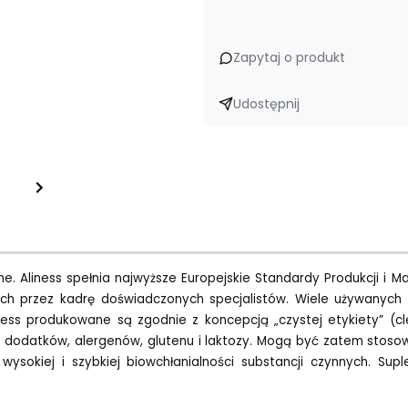
Zapytaj o produkt
Udostępnij
line. Aliness spełnia najwyższe Europejskie Standardy Produkcji
ch przez kadrę doświadczonych specjalistów. Wiele używanyc
iness produkowane są zgodnie z koncepcją „czystej etykiety” (
ch dodatków, alergenów, glutenu i laktozy. Mogą być zatem stosow
ysokiej i szybkiej biowchłanialności substancji czynnych. Su