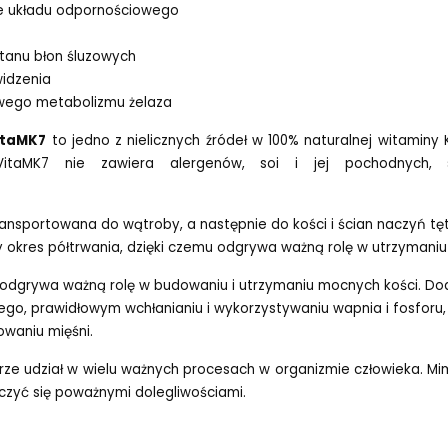
e układu odpornościowego
tanu błon śluzowych
idzenia
owego metabolizmu żelaza
ita
MK7
to jedno z nielicznych źródeł w 100% naturalnej witaminy
Vita
MK7
nie zawiera
alergenów, soi i jej pochodnych, s
ansportowana do wątroby, a następnie do kości i ścian naczyń tęt
zy okres półtrwania, dzięki czemu odgrywa ważną rolę w utrzymani
odgrywa ważną rolę w budowaniu i utrzymaniu mocnych kości. D
ego, prawidłowym wchłanianiu i wykorzystywaniu wapnia i fosfor
waniu mięśni.
erze udział w wielu ważnych procesach w organizmie człowieka. M
ńczyć się poważnymi dolegliwościami.