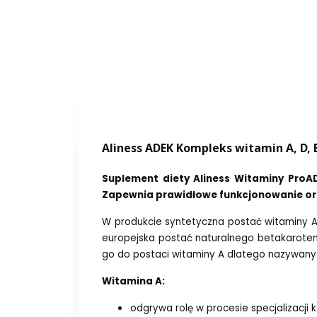
Biuro PARTIM PL14258
MZ-Store S.A.
ul. Cypriana Kamila Norwida 47
84-240 Reda
Polska
Aliness ADEK Kompleks witamin A, D, E
Suplement diety Aliness Witaminy ProAD
Zapewnia prawidłowe funkcjonowanie org
W produkcie syntetyczna postać witaminy A
europejska postać naturalnego betakaroten
go do postaci witaminy A dlatego nazywany 
Witamina A:
odgrywa rolę w procesie specjalizacji