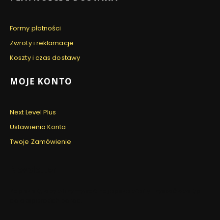
Formy płatności
Zwroty i reklamacje
Koszty i czas dostawy
MOJE KONTO
Next Level Plus
Ustawienia Konta
Twoje Zamówienie
Newsletter
Zapisz się, aby otrzymywać najlepsze oferty i zyskać dostęp
do eksperckich porad.