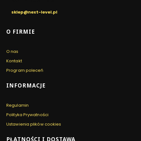
pon. - pt. / 8:00 - 16:00
sklep@next-level.pl
Linki w stopce
O FIRMIE
O nas
Kontakt
Program poleceń
INFORMACJE
Regulamin
Polityka Prywatności
Ustawienia plików cookies
PŁATNOŚCI I DOSTAWA