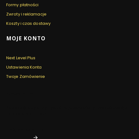
Formy płatności
Zwroty i reklamacje
Koszty i czas dostawy
MOJE KONTO
Next Level Plus
Ustawienia Konta
Twoje Zamówienie
Newsletter
Zapisz się, aby otrzymywać najlepsze oferty i zyskać dostęp
do eksperckich porad.
Twój adres e-mail