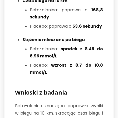
Czas biegu na 10 km
:
Beta-alanina: poprawa o
168,8
sekundy
Placebo: poprawa o
53,6 sekundy
Stężenie mleczanu po biegu
:
Beta-alanina:
spadek z 8.45 do
6.95 mmol/L
Placebo:
wzrost z 8.7 do 10.8
mmol/L
Wnioski z badania
Beta-alanina znacząco poprawiła wyniki
w biegu na 10 km, skracając czas biegu i