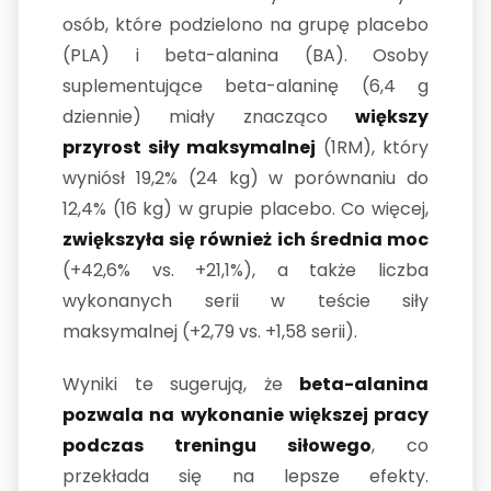
osób, które podzielono na grupę placebo
(PLA) i beta-alanina (BA). Osoby
suplementujące beta-alaninę (6,4 g
dziennie) miały znacząco
większy
przyrost siły maksymalnej
(1RM), który
wyniósł
19,2% (24 kg)
w porównaniu do
12,4% (16 kg)
w grupie placebo. Co więcej,
zwiększyła się również ich średnia moc
(+42,6% vs. +21,1%), a także liczba
wykonanych serii w teście siły
maksymalnej (+2,79 vs. +1,58 serii).
Wyniki te sugerują, że
beta-alanina
pozwala na wykonanie większej pracy
podczas treningu siłowego
, co
przekłada się na lepsze efekty.