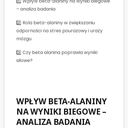
1️⃣ Wpływ beta-alaniny na wyniki biegowe
– analiza badania
2️⃣
Rola beta-alaniny w zwiększaniu
odporności na stres pourazowy i urazy
mózgu
3️⃣
Czy beta alanina poprawia wyniki
siłowe?
WPŁYW BETA-ALANINY
NA WYNIKI BIEGOWE –
ANALIZA BADANIA